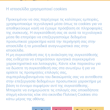
Τρόποι Πληρωμής
Τρόποι Παράδοσης
Η ιστοσελίδα χρησιμοποιεί cookies
Επιστροφές Προϊόντων
Προκειμένου να σας παρέχουμε τις καλύτερες εμπειρίες,
χρησιμοποιούμε τεχνολογικά μέσα όπως τα cookies για να
Τηλέφωνα Επικοινωνίας
αποθηκεύουμε και/ή να έχουμε πρόσβαση σε πληροφορίες
της συσκευής. Η συγκατάθεσή σας σε αυτά τα τεχνολογικά
210 41 13 636
μέσα θα επιτρέψει να επεξεργαστούμε δεδομένα
210 41 13 280
προσωπικού χαρακτήρα κατά την περιήγησή σας στην
ιστοσελίδα ή τα μοναδικά αναγνωριστικά σας στην
ιστοσελίδα.
Διεύθυνση
Η μη συγκατάθεσή σας ή η ανάκληση της συγκατάθεσής
σας ενδέχεται να επηρεάσουν αρνητικά συγκεκριμένα
Θηβών 220
χαρακτηριστικά και λειτουργίες. Κάντε κλικ παρακάτω για
Άγιος Ιωάννης
να δώσετε τη συγκατάθεσή σας στα ανωτέρω ή για να
Ρέντης
ορίσετε τις προτιμητέες επιλογές σας,
συμπεριλαμβανομένου του δικαιώματός σας να αντιτίθεστε
Τ.Κ. 182 33
στην επεξεργασία δεδομένων προσωπικού χαρακτήρα με
βάση το έννομο συμφέρον αντί της συγκατάθεσης.
Email
Μπορείτε να ενημερώσετε τις επιλογές σας οποιαδήποτε
στιγμή κάνοντας κλικ στο εικονίδιο Πολιτική Cookies στο
κάτω μέρος της οθόνης.
contact@lazarakis.gr