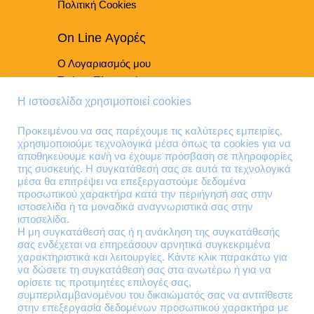
Πολιτική Cookies
On Line Αγορές
Ο Λογαριασμός μου
Τρόποι Πληρωμής
Τρόποι Παράδοσης
Η ιστοσελίδα χρησιμοποιεί cookies
Επιστροφές Προϊόντων
Προκειμένου να σας παρέχουμε τις καλύτερες εμπειρίες,
χρησιμοποιούμε τεχνολογικά μέσα όπως τα cookies για να
Τηλέφωνα Επικοινωνίας
αποθηκεύουμε και/ή να έχουμε πρόσβαση σε πληροφορίες
της συσκευής. Η συγκατάθεσή σας σε αυτά τα τεχνολογικά
210 41 13 636
μέσα θα επιτρέψει να επεξεργαστούμε δεδομένα
210 41 13 280
προσωπικού χαρακτήρα κατά την περιήγησή σας στην
ιστοσελίδα ή τα μοναδικά αναγνωριστικά σας στην
ιστοσελίδα.
Διεύθυνση
Η μη συγκατάθεσή σας ή η ανάκληση της συγκατάθεσής
σας ενδέχεται να επηρεάσουν αρνητικά συγκεκριμένα
Θηβών 220
χαρακτηριστικά και λειτουργίες. Κάντε κλικ παρακάτω για
Άγιος Ιωάννης
να δώσετε τη συγκατάθεσή σας στα ανωτέρω ή για να
Ρέντης
ορίσετε τις προτιμητέες επιλογές σας,
συμπεριλαμβανομένου του δικαιώματός σας να αντιτίθεστε
Τ.Κ. 182 33
στην επεξεργασία δεδομένων προσωπικού χαρακτήρα με