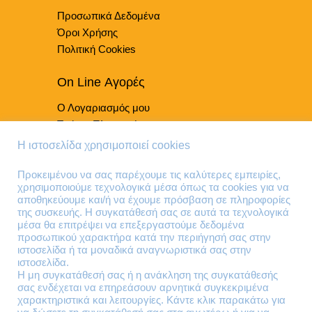
Προσωπικά Δεδομένα
Όροι Χρήσης
Πολιτική Cookies
On Line Αγορές
Ο Λογαριασμός μου
Τρόποι Πληρωμής
Τρόποι Παράδοσης
Η ιστοσελίδα χρησιμοποιεί cookies
Επιστροφές Προϊόντων
Προκειμένου να σας παρέχουμε τις καλύτερες εμπειρίες,
χρησιμοποιούμε τεχνολογικά μέσα όπως τα cookies για να
Τηλέφωνα Επικοινωνίας
αποθηκεύουμε και/ή να έχουμε πρόσβαση σε πληροφορίες
της συσκευής. Η συγκατάθεσή σας σε αυτά τα τεχνολογικά
210 41 13 636
μέσα θα επιτρέψει να επεξεργαστούμε δεδομένα
210 41 13 280
προσωπικού χαρακτήρα κατά την περιήγησή σας στην
ιστοσελίδα ή τα μοναδικά αναγνωριστικά σας στην
ιστοσελίδα.
Διεύθυνση
Η μη συγκατάθεσή σας ή η ανάκληση της συγκατάθεσής
σας ενδέχεται να επηρεάσουν αρνητικά συγκεκριμένα
Θηβών 220
χαρακτηριστικά και λειτουργίες. Κάντε κλικ παρακάτω για
Άγιος Ιωάννης