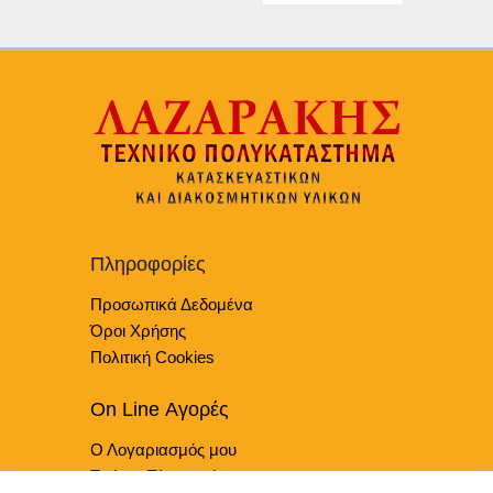
επιλογές
μπορούν
να
επιλεγούν
στη
σελίδα
του
προϊόντος
Πληροφορίες
Προσωπικά Δεδομένα
Όροι Χρήσης
Πολιτική Cookies
On Line Αγορές
Ο Λογαριασμός μου
Τρόποι Πληρωμής