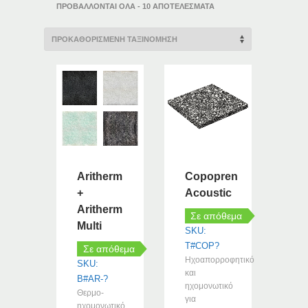
ΠΡΟΒΆΛΛΟΝΤΑΙ ΌΛΑ - 10 ΑΠΟΤΕΛΈΣΜΑΤΑ
Aritherm
Copopren
+
Acoustic
Aritherm
Σε απόθεμα
Multi
SKU:
T#COP?
Σε απόθεμα
Ηχοαπορροφητικό
SKU:
και
B#AR-?
ηχομονωτικό
Θερμο-
για
ηχομονωτικό