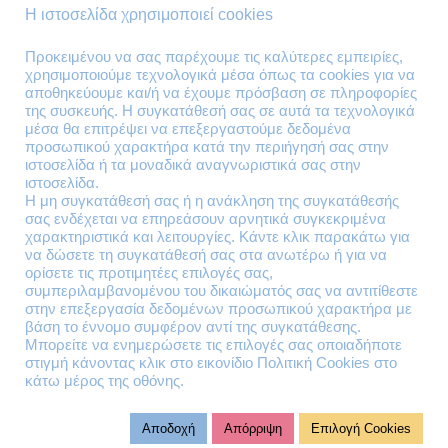
Τρόποι Παράδοσης
Η ιστοσελίδα χρησιμοποιεί cookies
Επιστροφές Προϊόντων
Προκειμένου να σας παρέχουμε τις καλύτερες εμπειρίες,
χρησιμοποιούμε τεχνολογικά μέσα όπως τα cookies για να
Τηλέφωνα Επικοινωνίας
αποθηκεύουμε και/ή να έχουμε πρόσβαση σε πληροφορίες
της συσκευής. Η συγκατάθεσή σας σε αυτά τα τεχνολογικά
210 41 13 636
μέσα θα επιτρέψει να επεξεργαστούμε δεδομένα
210 41 13 280
προσωπικού χαρακτήρα κατά την περιήγησή σας στην
ιστοσελίδα ή τα μοναδικά αναγνωριστικά σας στην
ιστοσελίδα.
Διεύθυνση
Η μη συγκατάθεσή σας ή η ανάκληση της συγκατάθεσής
σας ενδέχεται να επηρεάσουν αρνητικά συγκεκριμένα
Θηβών 220
χαρακτηριστικά και λειτουργίες. Κάντε κλικ παρακάτω για
Άγιος Ιωάννης
να δώσετε τη συγκατάθεσή σας στα ανωτέρω ή για να
Ρέντης
ορίσετε τις προτιμητέες επιλογές σας,
συμπεριλαμβανομένου του δικαιώματός σας να αντιτίθεστε
Τ.Κ. 182 33
στην επεξεργασία δεδομένων προσωπικού χαρακτήρα με
βάση το έννομο συμφέρον αντί της συγκατάθεσης.
Email
Μπορείτε να ενημερώσετε τις επιλογές σας οποιαδήποτε
στιγμή κάνοντας κλικ στο εικονίδιο Πολιτική Cookies στο
κάτω μέρος της οθόνης.
contact@lazarakis.gr
Αποδοχή
Απόρριψη
Επιλογή Cookies