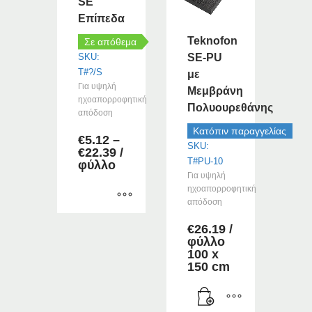
SE
επιλεγούν
Επίπεδα
στη
σελίδα
Teknofon
Σε απόθεμα
του
SKU:
SE-PU
προϊόντος
T#?/S
με
Για υψηλή
Μεμβράνη
ηχοαπορροφητική
Πολυουρεθάνης
απόδοση
Κατόπιν παραγγελίας
€
5.12
–
SKU:
Price
€
22.39
/
T#PU-10
range:
φύλλο
€5.12
Για υψηλή
through
ηχοαπορροφητική
€22.39
απόδοση
Αυτό
€
26.19
/
το
φύλλο
προϊόν
100 x
150 cm
έχει
πολλαπλές
παραλλαγές.
Οι