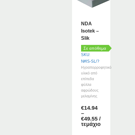
παραλλαγές.
Οι
επιλογές
μπορούν
NDA
να
Isotek –
επιλεγούν
Slik
στη
σελίδα
Σε απόθεμα
του
SKU:
προϊόντος
N#IS-SL/?
Ηχοαπορροφητικό
υλικό από
επίπεδα
φύλλα
αφρώδους
μελαμίνης
€
14.94
–
Price
€
49.55
/
range:
τεμάχιο
€14.94
through