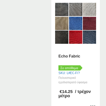
Echo Fabric
Σε απόθεμα
SKU: L#EC-F/?
Πολυεστερικό
ηχοδιαπερατό ύφασμα
€
14.25
/ τρέχον
μέτρο