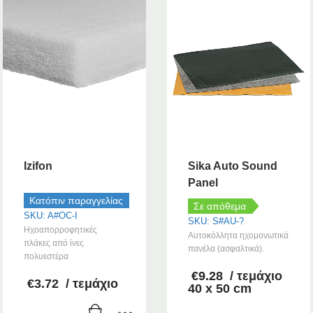
Izifon
Sika Auto Sound
Panel
Κατόπιν παραγγελίας
Σε απόθεμα
SKU: A#OC-I
SKU: S#AU-?
Ηχοαπορροφητικές
Αυτοκόλλητα ηχομονωτικά
πλάκες από ίνες
πανέλα (ασφαλτικά).
πολυεστέρα
€
9.28
/ τεμάχιο
€
3.72
/ τεμάχιο
40 x 50 cm