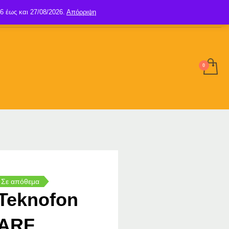
6 έως και 27/08/2026.
Απόρριψη
SIGN UP
LOGIN
Σε απόθεμα
Teknofon
ARF