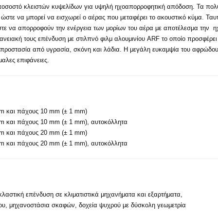
ο ποσοστό κλειστών κυψελίδων για υψηλή ηχοαπορροφητική απόδοση. Τα πο
ώστε να μπορεί να εισχωρεί ο αέρας που μεταφέρει το ακουστικό κύμα. Ταυ
στε να απορροφούν την ενέργεια των μορίων του αέρα με αποτέλεσμα την η
φανειακή τους επένδυση με στιλπνό φιλμ αλουμινίου ARF το οποίο προσφέρει 
προστασία από υγρασία, σκόνη και λάδια. Η μεγάλη ευκαμψία του αφρώδους
αλες επιφάνειες.
 m και πάχους 10 mm (± 1 mm)
m και πάχους 10 mm (± 1 mm), αυτοκόλλητα
 m και πάχους 20 mm (± 1 mm)
m και πάχους 20 mm (± 1 mm), αυτοκόλλητα
λαστική επένδυση σε κλιματιστικά μηχανήματα και εξαρτήματα,
του, μηχανοστάσια σκαφών, δοχεία ψυχρού με δύσκολη γεωμετρία