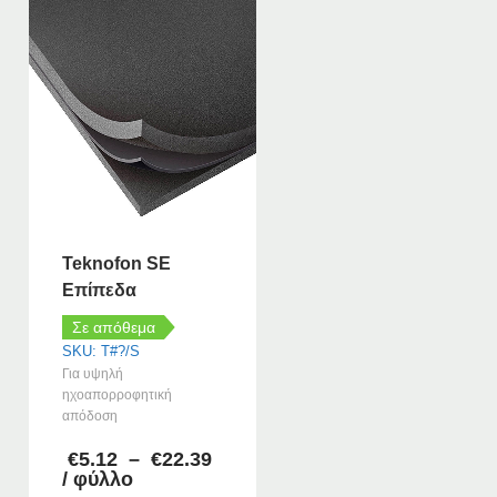
Teknofon SE
Επίπεδα
Σε απόθεμα
SKU: T#?/S
Για υψηλή
ηχοαπορροφητική
απόδοση
Price
€
5.12
–
€
22.39
range:
/ φύλλο