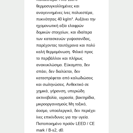
θερμοσυγκολλημένες και
αναγεννημένες ίνες πολυεστέρα,
πυκνότητας 40 kg/m³. Αυξάνει την
ηχομονωτική αξία ελαφρών
δομικών στοιχείων, και ιδιαίτερα
των κατασκευών γυψοσανίδας,
παρέχοντας ταυτόχρονα και πολύ
καλή θερμομόνωση. Φιλικό προς
το περιβάλλον και πλήρως
ανακυκλώσιμο. Εύκαμπτο, δεν
σπάει, δεν διαλύεται, δεν
καταστρέφεται από καλωδιώσεις
και σωληνώσεις. Ανθεκτικό σε
χημικά, γήρανση, υπεριώδη
ακτινοβολία, υγρασία, βακτηρίδια,
μικροοργανισμούς Μη τοξικό,
άοσμο, υποαλεργικό, δεν περιέχει
ίνες επικίνδυνες για την υγεία.
Πιστοποιημένο προϊόν LEED / CE
mark / B-s2, d0.