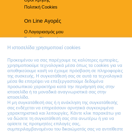
προϊόντος
Πολιτική Cookies
On Line Αγορές
Ο Λογαριασμός μου
Τρόποι Πληρωμής
Τρόποι Παράδοσης
Η ιστοσελίδα χρησιμοποιεί cookies
Επιστροφές Προϊόντων
Προκειμένου να σας παρέχουμε τις καλύτερες εμπειρίες,
χρησιμοποιούμε τεχνολογικά μέσα όπως τα cookies για να
Τηλέφωνα Επικοινωνίας
αποθηκεύουμε και/ή να έχουμε πρόσβαση σε πληροφορίες
της συσκευής. Η συγκατάθεσή σας σε αυτά τα τεχνολογικά
210 41 13 636
μέσα θα επιτρέψει να επεξεργαστούμε δεδομένα
210 41 13 280
προσωπικού χαρακτήρα κατά την περιήγησή σας στην
ιστοσελίδα ή τα μοναδικά αναγνωριστικά σας στην
ιστοσελίδα.
Διεύθυνση
Η μη συγκατάθεσή σας ή η ανάκληση της συγκατάθεσής
σας ενδέχεται να επηρεάσουν αρνητικά συγκεκριμένα
Θηβών 220
χαρακτηριστικά και λειτουργίες. Κάντε κλικ παρακάτω για
Άγιος Ιωάννης
να δώσετε τη συγκατάθεσή σας στα ανωτέρω ή για να
Ρέντης
ορίσετε τις προτιμητέες επιλογές σας,
συμπεριλαμβανομένου του δικαιώματός σας να αντιτίθεστε
Τ.Κ. 182 33