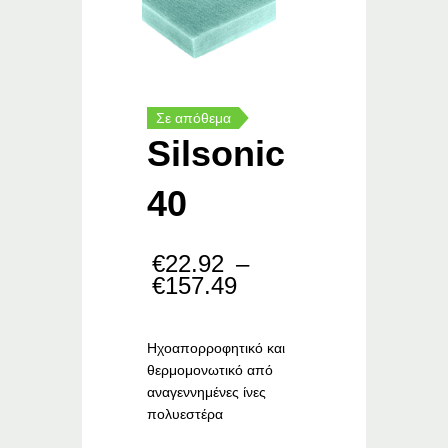
Σε απόθεμα
Silsonic
40
€
22.92
–
Price
€
157.49
range:
€22.92
through
Ηχοαπορροφητικό
και
€157.49
θερ
μ
ο
μ
ονωτικό
από
αναγεννη
μ
ένες
ίνες
πολυεστέρα