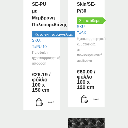
SE-PU
Skin/SE-
επιλεγούν
με
P/30
στη
Μεμβράνη
σελίδα
Σε απόθεμα
του
Πολυουρεθάνης
SKU:
προϊόντος
T#SK
Κατόπιν παραγγελίας
Ηχοαπορροφητικό
SKU:
κυματοειδές
T#PU-10
με
Για υψηλή
πολυουρεθανική
ηχοαπορροφητική
μεμβράνη
απόδοση
€
60.00
/
€
26.19
/
φύλλο
φύλλο
100 x
100 x
120 cm
150 cm