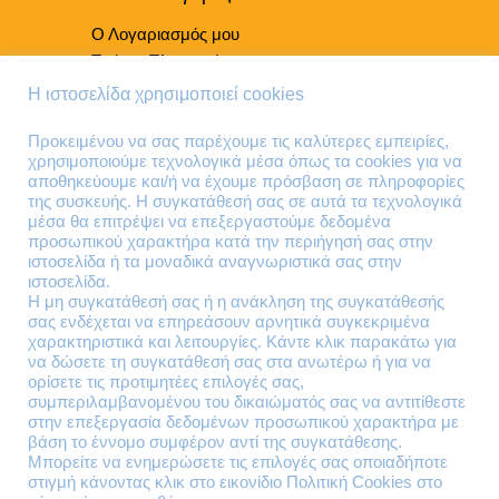
Ο Λογαριασμός μου
Τρόποι Πληρωμής
Τρόποι Παράδοσης
Η ιστοσελίδα χρησιμοποιεί cookies
Επιστροφές Προϊόντων
Προκειμένου να σας παρέχουμε τις καλύτερες εμπειρίες,
χρησιμοποιούμε τεχνολογικά μέσα όπως τα cookies για να
Τηλέφωνα Επικοινωνίας
αποθηκεύουμε και/ή να έχουμε πρόσβαση σε πληροφορίες
της συσκευής. Η συγκατάθεσή σας σε αυτά τα τεχνολογικά
210 41 13 636
μέσα θα επιτρέψει να επεξεργαστούμε δεδομένα
210 41 13 280
προσωπικού χαρακτήρα κατά την περιήγησή σας στην
ιστοσελίδα ή τα μοναδικά αναγνωριστικά σας στην
ιστοσελίδα.
Διεύθυνση
Η μη συγκατάθεσή σας ή η ανάκληση της συγκατάθεσής
σας ενδέχεται να επηρεάσουν αρνητικά συγκεκριμένα
Θηβών 220
χαρακτηριστικά και λειτουργίες. Κάντε κλικ παρακάτω για
Άγιος Ιωάννης
να δώσετε τη συγκατάθεσή σας στα ανωτέρω ή για να
Ρέντης
ορίσετε τις προτιμητέες επιλογές σας,
συμπεριλαμβανομένου του δικαιώματός σας να αντιτίθεστε
Τ.Κ. 182 33
στην επεξεργασία δεδομένων προσωπικού χαρακτήρα με
βάση το έννομο συμφέρον αντί της συγκατάθεσης.
Email
Μπορείτε να ενημερώσετε τις επιλογές σας οποιαδήποτε
στιγμή κάνοντας κλικ στο εικονίδιο Πολιτική Cookies στο