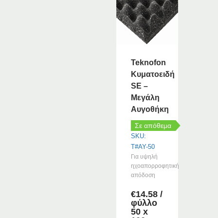
Teknofon
Κυματοειδή
SE –
Μεγάλη
Αυγοθήκη
Σε απόθεμα
SKU:
T#AY-50
Για υψηλή
ηχοαπορροφητική
απόδοση
€
14.58
/
φύλλο
50 x