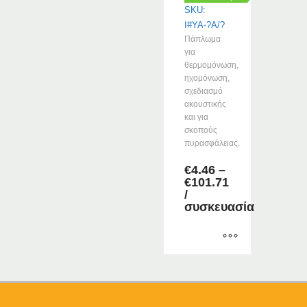
προϊόντος
SKU:
I#YA-?A/?
Πάπλωμα
για
θερμομόνωση,
ηχομόνωση,
σχεδιασμό
ακουστικής
και για
σκοπούς
πυρασφάλειας.
€
4.46
–
Price
€
101.71
range:
/
€4.46
συσκευασία
through
€101.71
Αυτό
το
προϊόν
έχει