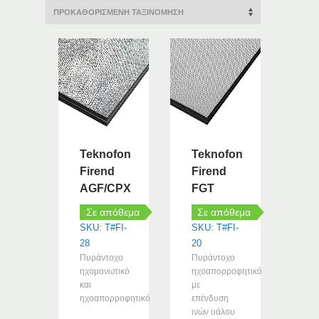
Teknofon
Teknofon
Firend
Firend
AGF/CPX
FGT
Σε απόθεμα
Σε απόθεμα
SKU: T#FI-
SKU: T#FI-
28
20
Πυράντοχο
Πυράντοχο
ηχομονωτικό
ηχοαπορροφητικό
και
με
ηχοαπορροφητικό
επένδυση
ινών υάλου