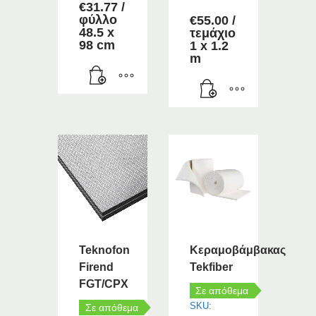
€
31.77
/
φύλλο
€
55.00
/
48.5 x
τεμάχιο
98 cm
1 x 1.2
m
Teknofon
Κεραμοβάμβακας
Firend
Tekfiber
FGT/CPX
Σε απόθεμα
SKU:
Σε απόθεμα