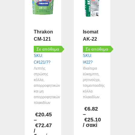
Thrakon
Isomat
CM-121
AK-22
Σε απόθεμα
Σε απόθεμα
SKU:
SKU:
C#121/??
I#22?
Λεπτής
Ιδιαίτερα
στρώσης
εύκαμπτη,
κόλλα,
ρητινούχα,
απορροφητικών
τσιμεντοειδής
και μη
κόλλα
απορροφητικών
πλακιδίων.
πλακιδίων
€
6.82
–
€
20.45
€
25.10
–
Price
/ σακί
€
72.47
range:
Price
/