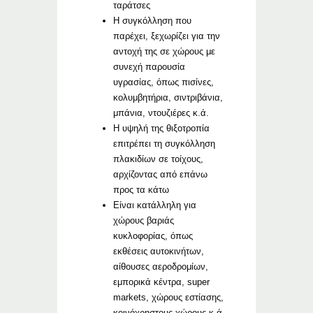
ταράτσες
Η συγκόλληση που
παρέχει, ξεχωρίζει για την
αντοχή της σε χώρους με
συνεχή παρουσία
υγρασίας, όπως πισίνες,
κολυμβητήρια, σιντριβάνια,
μπάνια, ντουζιέρες κ.ά.
Η υψηλή της θιξοτροπία
επιτρέπει τη συγκόλληση
πλακιδίων σε τοίχους,
αρχίζοντας από επάνω
προς τα κάτω
Είναι κατάλληλη για
χώρους βαριάς
κυκλοφορίας, όπως
εκθέσεις αυτοκινήτων,
αίθουσες αεροδρομίων,
εμπορικά κέντρα, super
markets, χώρους εστίασης,
κοινόχρηστους χώρους κ.ά.