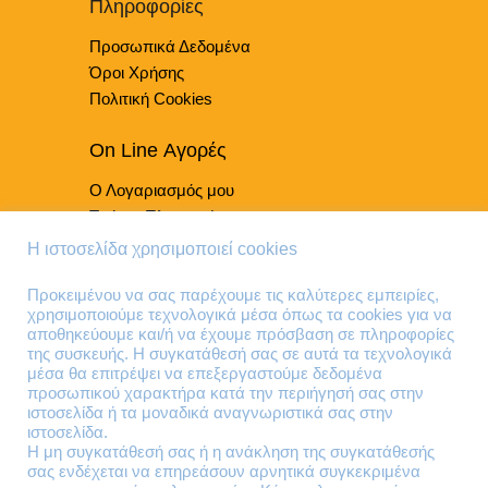
Πληροφορίες
στη
Προσωπικά Δεδομένα
σελίδα
του
Όροι Χρήσης
προϊόντος
Πολιτική Cookies
On Line Αγορές
Ο Λογαριασμός μου
Τρόποι Πληρωμής
Τρόποι Παράδοσης
Η ιστοσελίδα χρησιμοποιεί cookies
Επιστροφές Προϊόντων
Προκειμένου να σας παρέχουμε τις καλύτερες εμπειρίες,
χρησιμοποιούμε τεχνολογικά μέσα όπως τα cookies για να
Τηλέφωνα Επικοινωνίας
αποθηκεύουμε και/ή να έχουμε πρόσβαση σε πληροφορίες
της συσκευής. Η συγκατάθεσή σας σε αυτά τα τεχνολογικά
210 41 13 636
μέσα θα επιτρέψει να επεξεργαστούμε δεδομένα
210 41 13 280
προσωπικού χαρακτήρα κατά την περιήγησή σας στην
ιστοσελίδα ή τα μοναδικά αναγνωριστικά σας στην
ιστοσελίδα.
Διεύθυνση
Η μη συγκατάθεσή σας ή η ανάκληση της συγκατάθεσής
σας ενδέχεται να επηρεάσουν αρνητικά συγκεκριμένα
Θηβών 220