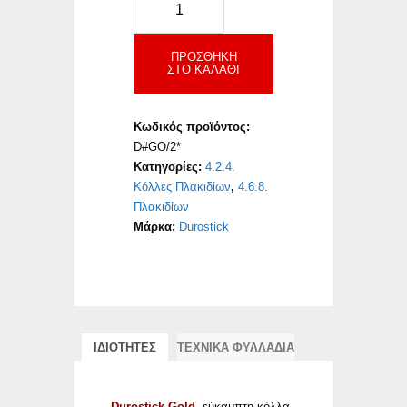
Gold
ποσότητα
ΠΡΟΣΘΉΚΗ
ΣΤΟ ΚΑΛΆΘΙ
Κωδικός προϊόντος:
D#GO/2*
Κατηγορίες:
4.2.4.
Κόλλες Πλακιδίων
,
4.6.8.
Πλακιδίων
Μάρκα:
Durostick
ΙΔΙΟΤΗΤΕΣ
ΤΕΧΝΙΚΑ ΦΥΛΛΑΔΙΑ
Durostick Gold,
εύκαμπτη κόλλα