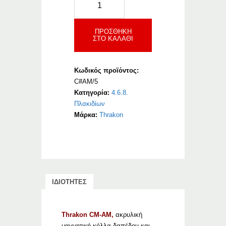
CM-
AM
ποσότητα
ΠΡΟΣΘΉΚΗ
ΣΤΟ ΚΑΛΆΘΙ
Κωδικός προϊόντος:
C#AM/5
Κατηγορία:
4.6.8.
Πλακιδίων
Μάρκα:
Thrakon
ΙΔΙΟΤΗΤΕΣ
Thrakon CM-AM,
ακρυλική
μαγνητική κόλλα δαπέδου και