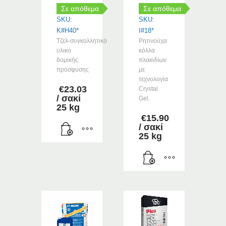
Σε απόθεμα
Σε απόθεμα
SKU:
SKU:
K#H40*
I#18*
Τζελ‑συγκολλητικό
Ρητινούχα
υλικό
κόλλα
δομικής
πλακιδίων
πρόσφυσης
με
τεχνολογία
€
23.03
Crystal
/ σακί
Gel.
25 kg
€
15.90
/ σακί
25 kg