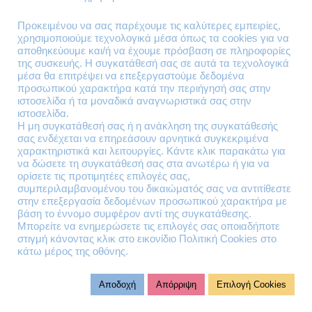
Επιστροφές Προϊόντων
Προκειμένου να σας παρέχουμε τις καλύτερες εμπειρίες,
χρησιμοποιούμε τεχνολογικά μέσα όπως τα cookies για να
Τηλέφωνα Επικοινωνίας
αποθηκεύουμε και/ή να έχουμε πρόσβαση σε πληροφορίες
της συσκευής. Η συγκατάθεσή σας σε αυτά τα τεχνολογικά
210 41 13 636
μέσα θα επιτρέψει να επεξεργαστούμε δεδομένα
210 41 13 280
προσωπικού χαρακτήρα κατά την περιήγησή σας στην
ιστοσελίδα ή τα μοναδικά αναγνωριστικά σας στην
ιστοσελίδα.
Διεύθυνση
Η μη συγκατάθεσή σας ή η ανάκληση της συγκατάθεσής
σας ενδέχεται να επηρεάσουν αρνητικά συγκεκριμένα
Θηβών 220
χαρακτηριστικά και λειτουργίες. Κάντε κλικ παρακάτω για
Άγιος Ιωάννης
να δώσετε τη συγκατάθεσή σας στα ανωτέρω ή για να
Ρέντης
ορίσετε τις προτιμητέες επιλογές σας,
συμπεριλαμβανομένου του δικαιώματός σας να αντιτίθεστε
Τ.Κ. 182 33
στην επεξεργασία δεδομένων προσωπικού χαρακτήρα με
βάση το έννομο συμφέρον αντί της συγκατάθεσης.
Email
Μπορείτε να ενημερώσετε τις επιλογές σας οποιαδήποτε
στιγμή κάνοντας κλικ στο εικονίδιο Πολιτική Cookies στο
κάτω μέρος της οθόνης.
contact@lazarakis.gr
Αποδοχή
Απόρριψη
Επιλογή Cookies
© 2023 virtualit.gr | All rights reserved.