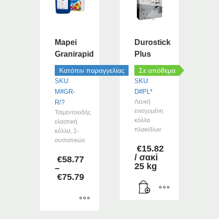
Mapei
Durostick
Granirapid
Plus
Κατόπιν παραγγελίας
Σε απόθεμα
SKU:
SKU:
M#GR-
D#PL*
Λευκή
R/?
ενισχυμένη
Τσιμεντοειδής
κόλλα
ελαστική
πλακιδίων
κόλλα, 2-
συστατικών
€
15.82
/ σακί
€
58.77
25 kg
–
€
75.79
Price
range:
€58.77
through
Αυτό