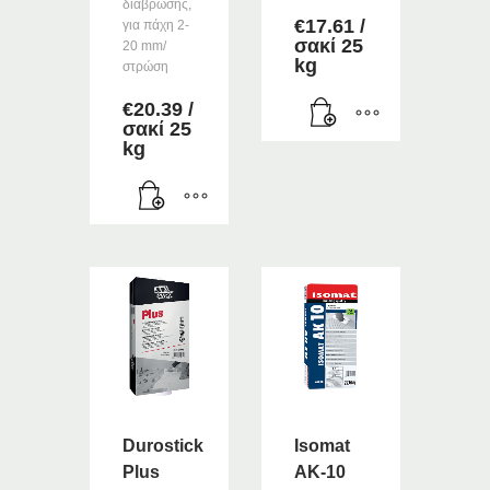
διάβρωσης,
€
17.61
/
για πάχη 2-
σακί 25
20 mm/
kg
στρώση
€
20.39
/
σακί 25
kg
Durostick
Isomat
Plus
AK-10