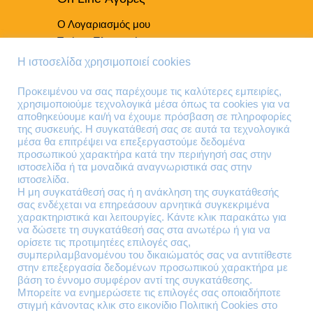
Ο Λογαριασμός μου
Τρόποι Πληρωμής
Τρόποι Παράδοσης
Η ιστοσελίδα χρησιμοποιεί cookies
Επιστροφές Προϊόντων
Προκειμένου να σας παρέχουμε τις καλύτερες εμπειρίες,
χρησιμοποιούμε τεχνολογικά μέσα όπως τα cookies για να
Τηλέφωνα Επικοινωνίας
αποθηκεύουμε και/ή να έχουμε πρόσβαση σε πληροφορίες
της συσκευής. Η συγκατάθεσή σας σε αυτά τα τεχνολογικά
210 41 13 636
μέσα θα επιτρέψει να επεξεργαστούμε δεδομένα
210 41 13 280
προσωπικού χαρακτήρα κατά την περιήγησή σας στην
ιστοσελίδα ή τα μοναδικά αναγνωριστικά σας στην
ιστοσελίδα.
Διεύθυνση
Η μη συγκατάθεσή σας ή η ανάκληση της συγκατάθεσής
σας ενδέχεται να επηρεάσουν αρνητικά συγκεκριμένα
Θηβών 220
χαρακτηριστικά και λειτουργίες. Κάντε κλικ παρακάτω για
Άγιος Ιωάννης
να δώσετε τη συγκατάθεσή σας στα ανωτέρω ή για να
Ρέντης
ορίσετε τις προτιμητέες επιλογές σας,
συμπεριλαμβανομένου του δικαιώματός σας να αντιτίθεστε
Τ.Κ. 182 33
στην επεξεργασία δεδομένων προσωπικού χαρακτήρα με
βάση το έννομο συμφέρον αντί της συγκατάθεσης.
Email
Μπορείτε να ενημερώσετε τις επιλογές σας οποιαδήποτε
στιγμή κάνοντας κλικ στο εικονίδιο Πολιτική Cookies στο