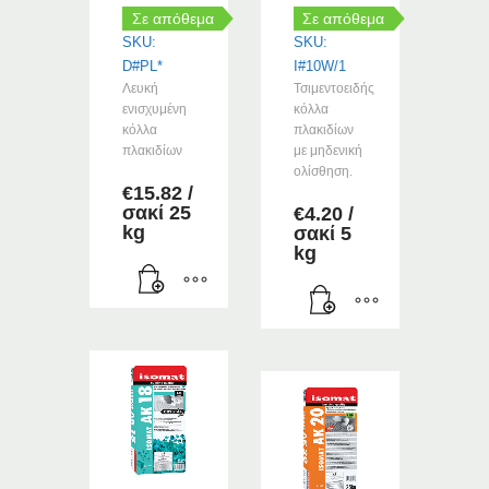
Σε απόθεμα
Σε απόθεμα
SKU:
SKU:
D#PL*
I#10W/1
Λευκή
Τσιμεντοειδής
ενισχυμένη
κόλλα
κόλλα
πλακιδίων
πλακιδίων
με μηδενική
ολίσθηση.
€
15.82
/
σακί 25
€
4.20
/
kg
σακί 5
kg