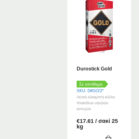
Durostick Gold
Σε απόθεμα
SKU: D#GO/2*
Λευκή εύκαμπτη κόλλα
πλακιδίων υψηλών
αντοχών
€
17.61
/ σακί 25
kg