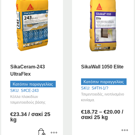
SikaCeram-243
SikaWall 1050 Elite
UltraFlex
Κατόπιν παραγγελίας
Κατόπιν παραγγελίας
SKU: S#TH-1/?
SKU: S#CE-243
Τσιμεντοειδές, ινοπλισμένο
Κόλλα πλακιδίων
κονίαμα.
τσιμεντοειδούς βάσης
Price
€
18.72
–
€
20.00
/
€
23.34
/ σακί 25
range
σακί 25 kg
kg
€18.7
throu
€20.0