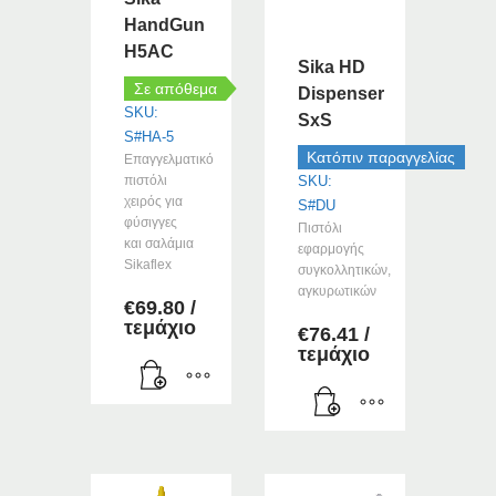
HandGun
H5AC
Sika HD
Σε απόθεμα
Dispenser
SKU:
SxS
S#HA-5
Κατόπιν παραγγελίας
Επαγγελματικό
πιστόλι
SKU:
χειρός για
S#DU
φύσιγγες
Πιστόλι
και σαλάμια
εφαρμογής
Sikaflex
συγκολλητικών,
αγκυρωτικών
€
69.80
/
τεμάχιο
€
76.41
/
τεμάχιο