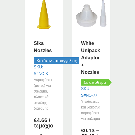
Sika
White
Nozzles
Unipack
Adaptor
Κατόπιν παραγγελίας
+
SKU:
Nozzles
S#NO-K
Ακροφύσια
Σε απόθεμα
(μύτες) για
SKU:
σαλάμια,
S#NO-??
πλαστικά
Υποδοχέας
μεγάλης
και διάφανα
διατομής
ακροφύσια
για σαλάμια
€
4.66
/
τεμάχιο
€
0.13
–