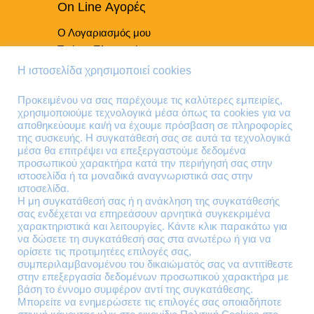
On Line Αγορές
Ο Λογαριασμός μου
Τρόποι Πληρωμής
Τρόποι Παράδοσης
Η ιστοσελίδα χρησιμοποιεί cookies
Επιστροφές Προϊόντων
Προκειμένου να σας παρέχουμε τις καλύτερες εμπειρίες,
χρησιμοποιούμε τεχνολογικά μέσα όπως τα cookies για να
Τηλέφωνα Επικοινωνίας
αποθηκεύουμε και/ή να έχουμε πρόσβαση σε πληροφορίες
της συσκευής. Η συγκατάθεσή σας σε αυτά τα τεχνολογικά
210 41 13 636
μέσα θα επιτρέψει να επεξεργαστούμε δεδομένα
210 41 13 280
προσωπικού χαρακτήρα κατά την περιήγησή σας στην
ιστοσελίδα ή τα μοναδικά αναγνωριστικά σας στην
ιστοσελίδα.
Διεύθυνση
Η μη συγκατάθεσή σας ή η ανάκληση της συγκατάθεσής
σας ενδέχεται να επηρεάσουν αρνητικά συγκεκριμένα
Θηβών 220
χαρακτηριστικά και λειτουργίες. Κάντε κλικ παρακάτω για
Άγιος Ιωάννης
να δώσετε τη συγκατάθεσή σας στα ανωτέρω ή για να
Ρέντης
ορίσετε τις προτιμητέες επιλογές σας,
συμπεριλαμβανομένου του δικαιώματός σας να αντιτίθεστε
Τ.Κ. 182 33
στην επεξεργασία δεδομένων προσωπικού χαρακτήρα με
βάση το έννομο συμφέρον αντί της συγκατάθεσης.
Email
Μπορείτε να ενημερώσετε τις επιλογές σας οποιαδήποτε