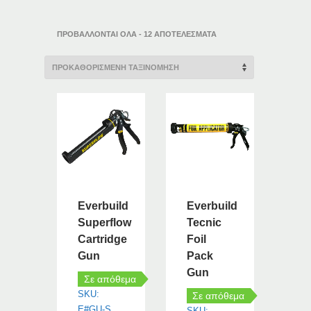
ΠΡΟΒΆΛΛΟΝΤΑΙ ΌΛΑ - 12 ΑΠΟΤΕΛΈΣΜΑΤΑ
Everbuild
Everbuild
Superflow
Tecnic
Cartridge
Foil
Gun
Pack
Gun
Σε απόθεμα
SKU:
Σε απόθεμα
E#GU-S
SKU: