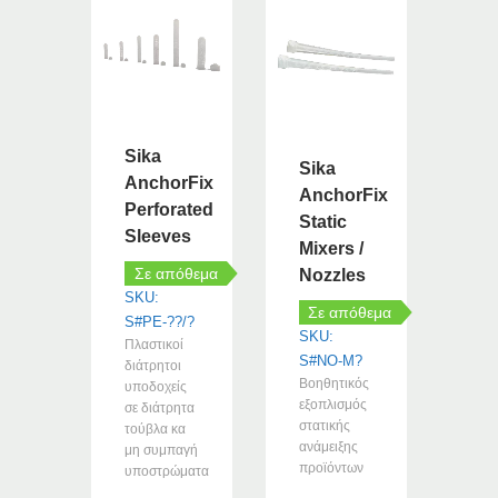
Sika
Sika
AnchorFix
AnchorFix
Perforated
Static
Sleeves
Mixers /
Σε απόθεμα
Nozzles
SKU:
Σε απόθεμα
S#PE-??/?
SKU:
Πλαστικοί
S#NO-M?
διάτρητοι
Βοηθητικός
υποδοχείς
εξοπλισμός
σε διάτρητα
στατικής
τούβλα κα
ανάμειξης
μη συμπαγή
προϊόντων
υποστρώματα