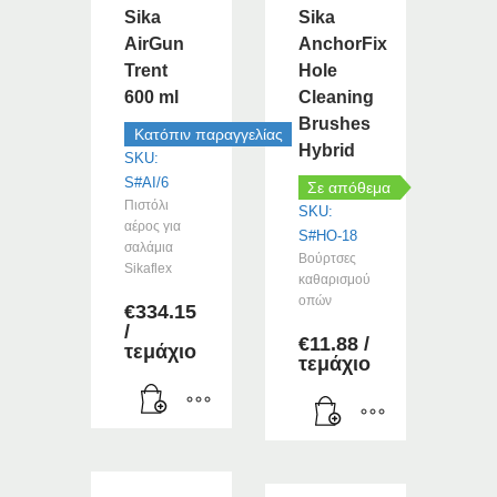
Sika
Sika
AirGun
AnchorFix
Trent
Hole
600 ml
Cleaning
Brushes
Κατόπιν παραγγελίας
Hybrid
SKU:
S#AI/6
Σε απόθεμα
Πιστόλι
SKU:
αέρος για
S#HO-18
σαλάμια
Βούρτσες
Sikaflex
καθαρισμού
οπών
€
334.15
/
€
11.88
/
τεμάχιο
τεμάχιο