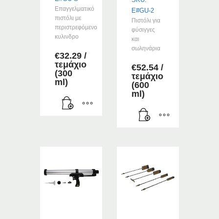
Επαγγελματικό
E#GU-2
πιστόλι με
Πιστόλι για
περιστρεφόμενο
φύσιγγες
κυλινδρο
και
σωληνάρια
€
32.29
/
τεμάχιο
€
52.54
/
(300
τεμάχιο
ml)
(600
ml)