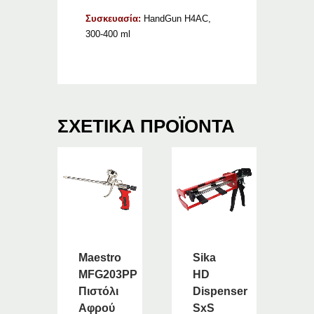
Συσκευασία:
HandGun H4AC,
300-400 ml
ΣΧΕΤΙΚΆ ΠΡΟΪΌΝΤΑ
Maestro
Sika
MFG203PP
HD
Πιστόλι
Dispenser
Αφρού
SxS