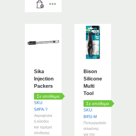
Sika
Bison
Injection
Silicone
Packers
Multi
Tool
Σε απόθεμα
SKU:
Σε απόθεμα
S#PA-?
SKU:
Ακροφύσια
B#SI-M
ή είσοδοι
Πολυεργαλείο
και τεμάχια
σιλικόνης
σύνδεσης
για την