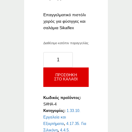
Επαγγελματικό πιστόλι
χειρός για φύσιγγες και
σαλάμια Sikaflex
Διαθέσιμο κατόπιν παραγγελίας
Sika
HandGun
H4AC,
300-
ΠΡΟΣΘΉΚΗ
ΣΤΟ ΚΑΛΆΘΙ
400
ml
ποσότητα
Κωδικός προϊόντος:
S#HA-4
Κατηγορίες:
1.33.10.
Εργαλεία και
Εξαρτήματα
,
4.17.35. Για
Σιλικόνη
,
4.4.5.