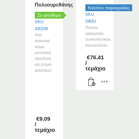
Πολυουρεθάνης
Κατόπιν παραγγελίας
SKU:
Σε απόθεμα
S#DU
SKU:
Πιστόλι
430108
εφαρμογής
Από
συγκολλητικών,
πλαστικό
αγκυρωτικών
σώμα,
μεταλλική
€
76.41
σκανδάλη
/
και στόμιο
τεμάχιο
ψεκασμού
€
9.09
/
τεμάχιο