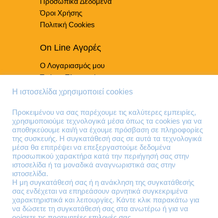
Προσωπικά Δεδομένα
του
Όροι Χρήσης
προϊόντος
Πολιτική Cookies
On Line Αγορές
Ο Λογαριασμός μου
Τρόποι Πληρωμής
Τρόποι Παράδοσης
Η ιστοσελίδα χρησιμοποιεί cookies
Επιστροφές Προϊόντων
Προκειμένου να σας παρέχουμε τις καλύτερες εμπειρίες,
χρησιμοποιούμε τεχνολογικά μέσα όπως τα cookies για να
Τηλέφωνα Επικοινωνίας
αποθηκεύουμε και/ή να έχουμε πρόσβαση σε πληροφορίες
της συσκευής. Η συγκατάθεσή σας σε αυτά τα τεχνολογικά
210 41 13 636
μέσα θα επιτρέψει να επεξεργαστούμε δεδομένα
210 41 13 280
προσωπικού χαρακτήρα κατά την περιήγησή σας στην
ιστοσελίδα ή τα μοναδικά αναγνωριστικά σας στην
ιστοσελίδα.
Διεύθυνση
Η μη συγκατάθεσή σας ή η ανάκληση της συγκατάθεσής
σας ενδέχεται να επηρεάσουν αρνητικά συγκεκριμένα
Θηβών 220
χαρακτηριστικά και λειτουργίες. Κάντε κλικ παρακάτω για
Άγιος Ιωάννης
να δώσετε τη συγκατάθεσή σας στα ανωτέρω ή για να
Ρέντης
ορίσετε τις προτιμητέες επιλογές σας,