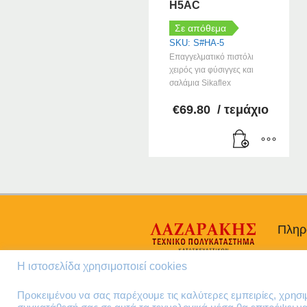
H5AC
Σε απόθεμα
SKU: S#HA-5
Επαγγελματικό πιστόλι
χειρός για φύσιγγες και
σαλάμια Sikaflex
€
69.80
/ τεμάχιο
Πληρ
Προσω
Η ιστοσελίδα χρησιμοποιεί cookies
Όροι 
Πολιτι
Προκειμένου να σας παρέχουμε τις καλύτερες εμπειρίες, χρησ