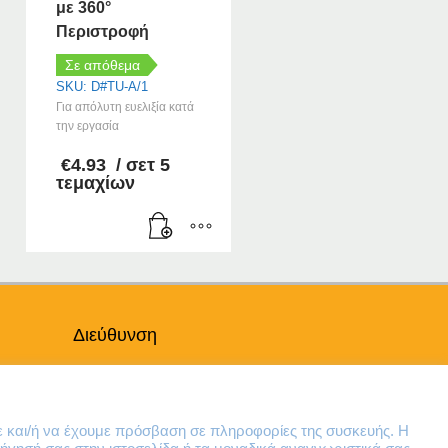
με 360°
Περιστροφή
Σε απόθεμα
SKU: D#TU-A/1
Για απόλυτη ευελιξία κατά
την εργασία
€
4.93
/ σετ 5
τεμαχίων
Διεύθυνση
Θηβών 220
Άγιος Ιωάννης
Ρέντης
ε και/ή να έχουμε πρόσβαση σε πληροφορίες της συσκευής. Η
Τ.Κ. 182 33