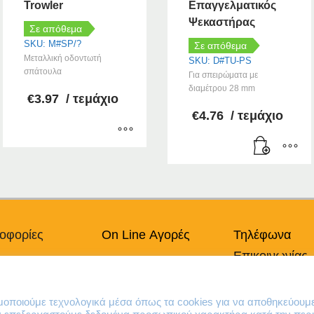
Trowler
Επαγγελματικός
Ψεκαστήρας
Σε απόθεμα
SKU: M#SP/?
Σε απόθεμα
Μεταλλική οδοντωτή
SKU: D#TU-PS
σπάτουλα
Για σπειρώματα με
διαμέτρου 28 mm
€
3.97
/ τεμάχιο
€
4.76
/ τεμάχιο
Αυτό
το
προϊόν
έχει
πολλαπλές
παραλλαγές.
οφορίες
On Line Αγορές
Τηλέφωνα
Οι
Επικοινωνίας
πικά Δεδομένα
Ο Λογαριασμός μου
επιλογές
Χρήσης
Τρόποι Πληρωμής
μπορούν
210 41 13 636
να
κή Cookies
Τρόποι Παράδοσης
210 41 13 280
ιμοποιούμε τεχνολογικά μέσα όπως τα cookies για να αποθηκεύουμ
επιλεγούν
Επιστροφές Προϊόντων