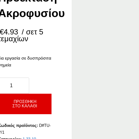
Ακροφυσίου
€
4.93
/ σετ 5
τεμαχίων
Για εργασία σε δυσπρόσιτα
σημεία
urbo
Προέκταση
Ακροφυσίου
ποσότητα
ΠΡΟΣΘΉΚΗ
ΣΤΟ ΚΑΛΆΘΙ
Κωδικός προϊόντος:
D#TU-
P/1