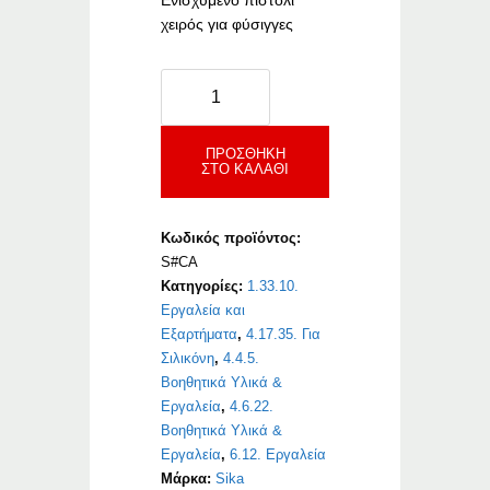
Ενισχυμένο πιστόλι
χειρός για φύσιγγες
Sika
C-
Cartridge
Gun
ΠΡΟΣΘΉΚΗ
ΣΤΟ ΚΑΛΆΘΙ
HD
COX
ποσότητα
Κωδικός προϊόντος:
S#CA
Κατηγορίες:
1.33.10.
Εργαλεία και
Εξαρτήματα
,
4.17.35. Για
Σιλικόνη
,
4.4.5.
Βοηθητικά Υλικά &
Εργαλεία
,
4.6.22.
Βοηθητικά Υλικά &
Εργαλεία
,
6.12. Εργαλεία
Μάρκα:
Sika