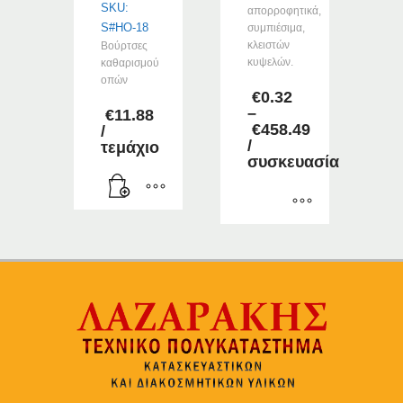
SKU:
απορροφητικά,
S#HO-18
συμπιέσιμα,
κλειστών
Βούρτσες
κυψελών.
καθαρισμού
οπών
€
0.32
–
€
11.88
€
458.49
/
Price
/
τεμάχιο
range:
συσκευασία
€0.32
through
€458.49
Αυτό
το
προϊόν
έχει
πολλαπλές
παραλλαγές.
Οι
επιλογές
μπορούν