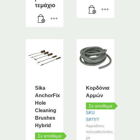
τεμάχιο
Sika
Κορδόνια
AnchorFix
Αρμών
Hole
Σε απόθεμα
Cleaning
SKU:
Brushes
S#??/?
Hybrid
Αφρώδους
πολυαιθυλενίου,
Σε απόθεμα
μη