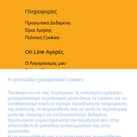
να
επιλεγούν
Πληροφορίες
στη
Προσωπικά Δεδομένα
σελίδα
του
Όροι Χρήσης
προϊόντος
Πολιτική Cookies
On Line Αγορές
Ο Λογαριασμός μου
Τρόποι Πληρωμής
Τρόποι Παράδοσης
Η ιστοσελίδα χρησιμοποιεί cookies
Επιστροφές Προϊόντων
Προκειμένου να σας παρέχουμε τις καλύτερες εμπειρίες,
χρησιμοποιούμε τεχνολογικά μέσα όπως τα cookies για να
Τηλέφωνα Επικοινωνίας
αποθηκεύουμε και/ή να έχουμε πρόσβαση σε πληροφορίες
της συσκευής. Η συγκατάθεσή σας σε αυτά τα τεχνολογικά
210 41 13 636
μέσα θα επιτρέψει να επεξεργαστούμε δεδομένα
210 41 13 280
προσωπικού χαρακτήρα κατά την περιήγησή σας στην
ιστοσελίδα ή τα μοναδικά αναγνωριστικά σας στην
ιστοσελίδα.
Διεύθυνση
Η μη συγκατάθεσή σας ή η ανάκληση της συγκατάθεσής