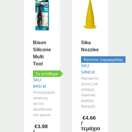
Bison
Sika
Silicone
Nozzles
Multi
Κατόπιν παραγγελίας
Tool
SKU:
S#NO-K
Σε απόθεμα
Ακροφύσια
SKU:
(μύτες) για
B#SI-M
σαλάμια,
Πολυεργαλείο
πλαστικά
σιλικόνης
μεγάλης
για την
διατομής
εξομάλυνση
των αρμών
€
4.66
/
€
3.98
τεμάχιο
/