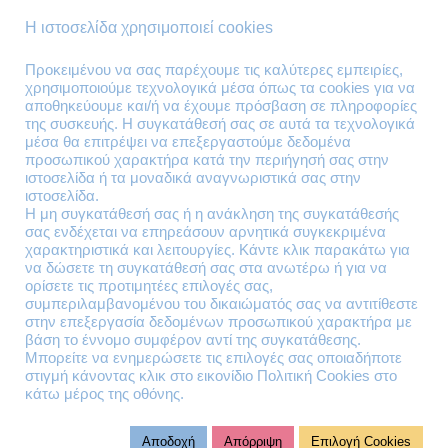
Τρόποι Παράδοσης
Η ιστοσελίδα χρησιμοποιεί cookies
Επιστροφές Προϊόντων
Προκειμένου να σας παρέχουμε τις καλύτερες εμπειρίες,
χρησιμοποιούμε τεχνολογικά μέσα όπως τα cookies για να
Τηλέφωνα Επικοινωνίας
αποθηκεύουμε και/ή να έχουμε πρόσβαση σε πληροφορίες
της συσκευής. Η συγκατάθεσή σας σε αυτά τα τεχνολογικά
210 41 13 636
μέσα θα επιτρέψει να επεξεργαστούμε δεδομένα
210 41 13 280
προσωπικού χαρακτήρα κατά την περιήγησή σας στην
ιστοσελίδα ή τα μοναδικά αναγνωριστικά σας στην
ιστοσελίδα.
Διεύθυνση
Η μη συγκατάθεσή σας ή η ανάκληση της συγκατάθεσής
σας ενδέχεται να επηρεάσουν αρνητικά συγκεκριμένα
Θηβών 220
χαρακτηριστικά και λειτουργίες. Κάντε κλικ παρακάτω για
Άγιος Ιωάννης
να δώσετε τη συγκατάθεσή σας στα ανωτέρω ή για να
Ρέντης
ορίσετε τις προτιμητέες επιλογές σας,
συμπεριλαμβανομένου του δικαιώματός σας να αντιτίθεστε
Τ.Κ. 182 33
στην επεξεργασία δεδομένων προσωπικού χαρακτήρα με
βάση το έννομο συμφέρον αντί της συγκατάθεσης.
Email
Μπορείτε να ενημερώσετε τις επιλογές σας οποιαδήποτε
στιγμή κάνοντας κλικ στο εικονίδιο Πολιτική Cookies στο
κάτω μέρος της οθόνης.
contact@lazarakis.gr
Αποδοχή
Απόρριψη
Επιλογή Cookies