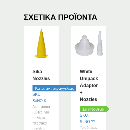
ΣΧΕΤΙΚΆ ΠΡΟΪΌΝΤΑ
Sika
White
Nozzles
Unipack
Adaptor
Κατόπιν παραγγελίας
+
SKU:
Nozzles
S#NO-K
Ακροφύσια
Σε απόθεμα
(μύτες) για
SKU:
σαλάμια,
S#NO-??
πλαστικά
Υποδοχέας
μεγάλης