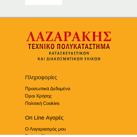
Αυτό
το
προϊόν
έχει
πολλαπλές
παραλλαγές.
Οι
επιλογές
μπορούν
να
επιλεγούν
Πληροφορίες
στη
Προσωπικά Δεδομένα
σελίδα
του
Όροι Χρήσης
προϊόντος
Πολιτική Cookies
On Line Αγορές
Ο Λογαριασμός μου
Τρόποι Πληρωμής