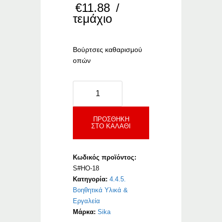
€
11.88
/
τεμάχιο
Βούρτσες καθαρισμού
οπών
Sika
AnchorFix
Hole
Cleaning
ΠΡΟΣΘΉΚΗ
ΣΤΟ ΚΑΛΆΘΙ
Brushes
Hybrid
ποσότητα
Κωδικός προϊόντος:
S#HO-18
Κατηγορία:
4.4.5.
Βοηθητικά Υλικά &
Εργαλεία
Μάρκα:
Sika