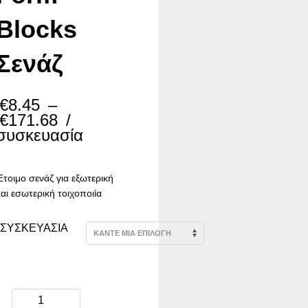
Blocks
Σενάζ
€
8.45
–
Price
€
171.68
/
range:
συσκευασία
€8.45
through
€171.68
Έτοιμο σενάζ για εξωτερική
και εσωτερική τοιχοποιία
ΣΥΣΚΕΥΑΣΙΑ