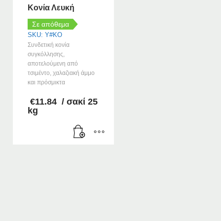
Κονία Λευκή
Σε απόθεμα
SKU: Y#KO
Συνδετική κονία
συγκόλλησης,
αποτελούμενη από
τσιμέντο, χαλαζιακή άμμο
και πρόσμικτα
€
11.84
/ σακί 25
kg