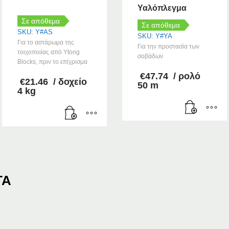
Υαλόπλεγμα
Σε απόθεμα
Σε απόθεμα
SKU: Y#AS
SKU: Y#YA
Για το αστάρωμα της
Για την προστασία των
τοιχοποιίας από Ytong
σοβάδων
Blocks, πριν το επίχρισμα
€
47.74
/ ρολό
€
21.46
/ δοχείο
50 m
4 kg
ΤΑ