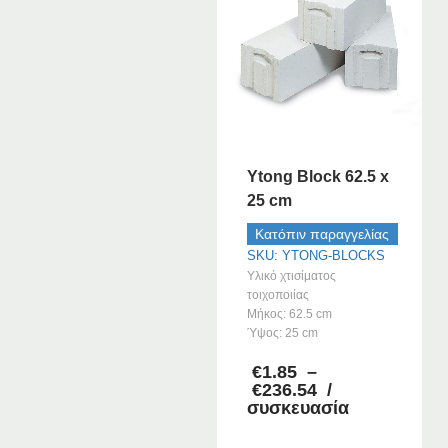
μπορούν
να
επιλεγούν
στη
σελίδα
του
προϊόντος
Ytong Block 62.5 x
25 cm
Κατόπιν παραγγελίας
SKU: YTONG-BLOCKS
Υλικό χτισίματος
τοιχοποιίας
Μήκος: 62.5 cm
Ύψος: 25 cm
€
1.85
–
Price
€
236.54
/
range:
συσκευασία
€1.85
through