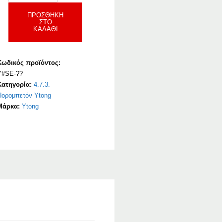
ΠΡΟΣΘΉΚΗ
ΣΤΟ
ΚΑΛΆΘΙ
Κωδικός προϊόντος:
Y#SE-??
Κατηγορία:
4.7.3.
Πορομπετόν Ytong
Μάρκα:
Ytong