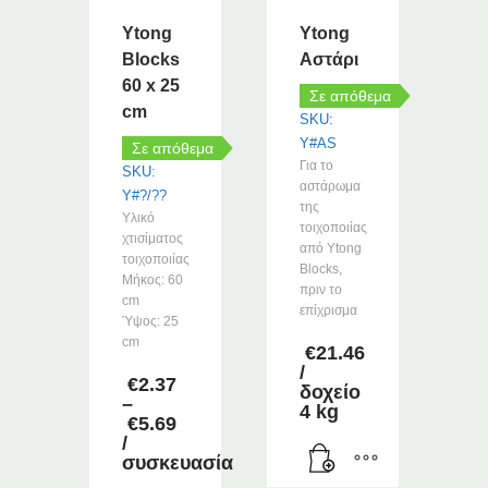
Ytong
Ytong
Blocks
Αστάρι
60 x 25
Σε απόθεμα
cm
SKU:
Y#AS
Σε απόθεμα
Για το
SKU:
αστάρωμα
Y#?/??
της
Υλικό
τοιχοποιίας
χτισίματος
από Ytong
τοιχοποιίας
Blocks,
Μήκος: 60
πριν το
cm
επίχρισμα
Ύψος: 25
cm
€
21.46
/
€
2.37
δοχείο
–
4 kg
Price
€
5.69
range:
/
€2.37
συσκευασία
through