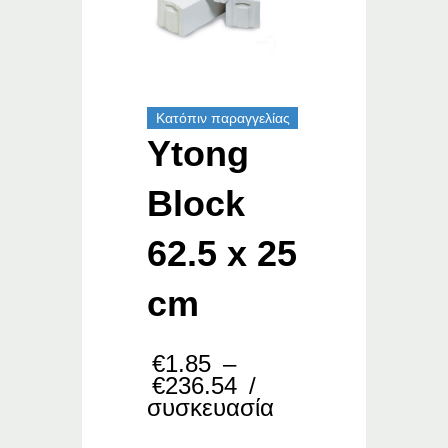
Κατόπιν παραγγελίας
Ytong
Block
62.5 x 25
cm
€
1.85
–
Price
€
236.54
/
range:
συσκευασία
€1.85