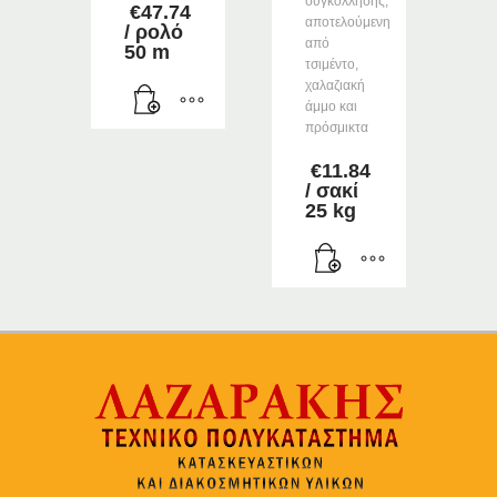
συγκόλλησης,
€
47.74
αποτελούμενη
/ ρολό
από
50 m
τσιμέντο,
χαλαζιακή
άμμο και
πρόσμικτα
€
11.84
/ σακί
25 kg