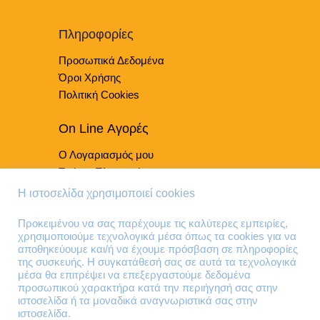
Πληροφορίες
Προσωπικά Δεδομένα
Όροι Χρήσης
Πολιτική Cookies
On Line Αγορές
Ο Λογαριασμός μου
Τρόποι Πληρωμής
Τρόποι Παράδοσης
Η ιστοσελίδα χρησιμοποιεί cookies
Επιστροφές Προϊόντων
Προκειμένου να σας παρέχουμε τις καλύτερες εμπειρίες,
χρησιμοποιούμε τεχνολογικά μέσα όπως τα cookies για να
Τηλέφωνα Επικοινωνίας
αποθηκεύουμε και/ή να έχουμε πρόσβαση σε πληροφορίες
της συσκευής. Η συγκατάθεσή σας σε αυτά τα τεχνολογικά
210 41 13 636
μέσα θα επιτρέψει να επεξεργαστούμε δεδομένα
210 41 13 280
προσωπικού χαρακτήρα κατά την περιήγησή σας στην
ιστοσελίδα ή τα μοναδικά αναγνωριστικά σας στην
ιστοσελίδα.
Διεύθυνση