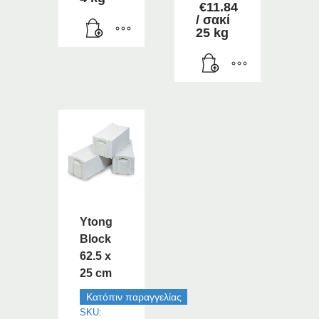
€
11.84
/ σακί
25 kg
Ytong
Block
62.5 x
25 cm
Κατόπιν παραγγελίας
SKU: