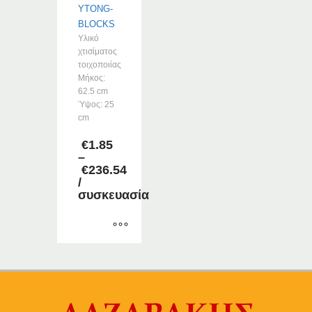
YTONG-
BLOCKS
Υλικό
χτισίματος
τοιχοποιίας
Μήκος:
62.5 cm
Ύψος: 25
cm
€
1.85
–
€
236.54
Price
/
range:
συσκευασία
€1.85
through
€236.54
Αυτό
το
προϊόν
έχει
πολλαπλές