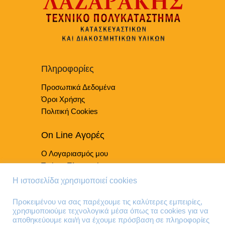
παραλλαγές.
Οι
επιλογές
μπορούν
να
επιλεγούν
Πληροφορίες
στη
Προσωπικά Δεδομένα
σελίδα
του
Όροι Χρήσης
προϊόντος
Πολιτική Cookies
On Line Αγορές
Ο Λογαριασμός μου
Τρόποι Πληρωμής
Τρόποι Παράδοσης
Η ιστοσελίδα χρησιμοποιεί cookies
Επιστροφές Προϊόντων
Προκειμένου να σας παρέχουμε τις καλύτερες εμπειρίες,
χρησιμοποιούμε τεχνολογικά μέσα όπως τα cookies για να
Τηλέφωνα Επικοινωνίας
αποθηκεύουμε και/ή να έχουμε πρόσβαση σε πληροφορίες