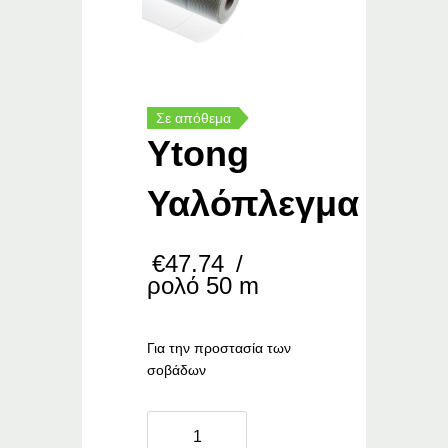
Σε απόθεμα
Ytong
Υαλόπλεγμα
€
47.74
/
ρολό 50 m
Για την προστασία των
σοβάδων
Ytong
Υαλόπλεγμα