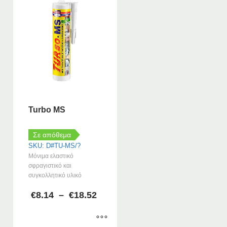
Turbo MS
Σε απόθεμα
SKU: D#TU-MS/?
Μόνιμα ελαστικό
σφραγιστικό και
συγκολλητικό υλικό
Price
€
8.14
–
€
18.52
range:
€8.14
through