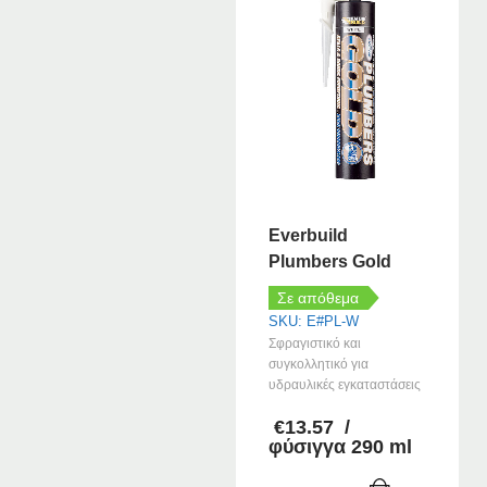
Everbuild
Plumbers Gold
Σε απόθεμα
SKU: E#PL-W
Σφραγιστικό και
συγκολλητικό για
υδραυλικές εγκαταστάσεις
€
13.57
/
φύσιγγα 290 ml