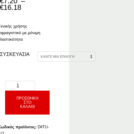
€
7.20
–
Price
€
16.18
range:
€7.20
through
Γενικής χρήσης
€16.18
σφραγιστικό με μόνιμη
ελαστικότητα
ΣΥΣΚΕΥΑΣΙΑ
ΠΡΟΣΘΉΚΗ
ΣΤΟ
ΚΑΛΆΘΙ
Κωδικός προϊόντος:
D#TU-
F/?