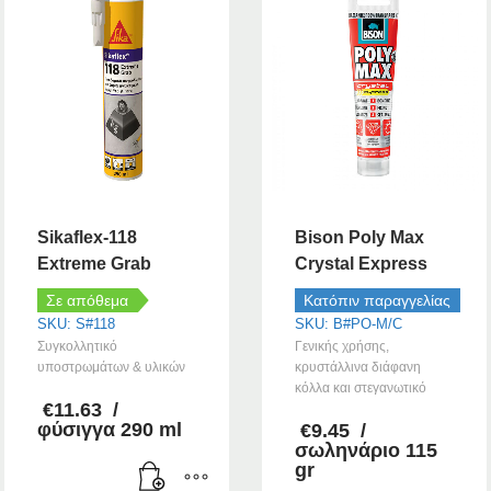
Sikaflex-118
Bison Poly Max
Extreme Grab
Crystal Express
Σε απόθεμα
Κατόπιν παραγγελίας
SKU: S#118
SKU: B#PO-M/C
Συγκολλητικό
Γενικής χρήσης,
υποστρωμάτων & υλικών
κρυστάλλινα διάφανη
κόλλα και στεγανωτικό
€
11.63
/
φύσιγγα 290 ml
€
9.45
/
σωληνάριο 115
gr