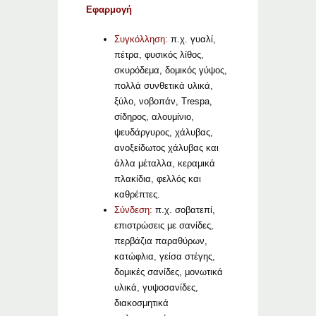
Εφαρμογή
Συγκόλληση:
π.χ. γυαλί,
πέτρα, φυσικός λίθος,
σκυρόδεμα, δομικός γύψος,
πολλά συνθετικά υλικά,
ξύλο, νοβοπάν, Trespa,
σίδηρος, αλουμίνιο,
ψευδάργυρος, χάλυβας,
ανοξείδωτος χάλυβας και
άλλα μέταλλα, κεραμικά
πλακίδια, φελλός και
καθρέπτες.
Σύνδεση:
π.χ. σοβατεπί,
επιστρώσεις με σανίδες,
περβάζια παραθύρων,
κατώφλια, γείσα στέγης,
δομικές σανίδες, μονωτικά
υλικά, γυψοσανίδες,
διακοσμητικά