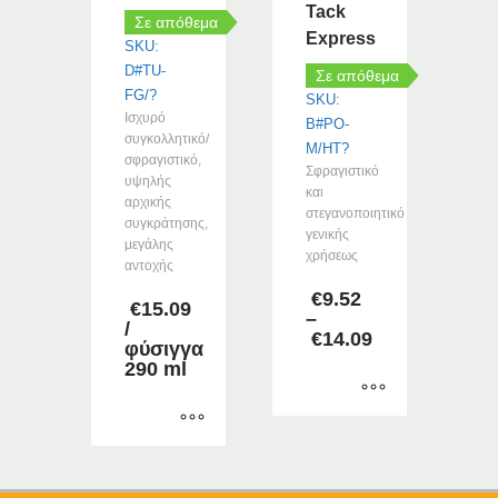
προϊόντος
Tack
σελίδα
Σε απόθεμα
Express
του
SKU:
προϊόντος
D#TU-
Σε απόθεμα
FG/?
SKU:
Ισχυρό
B#PO-
συγκολλητικό/
M/HT?
σφραγιστικό,
Σφραγιστικό
υψηλής
και
αρχικής
στεγανοποιητικό
συγκράτησης,
γενικής
μεγάλης
χρήσεως
αντοχής
€
9.52
€
15.09
–
/
€
14.09
φύσιγγα
Price
290 ml
range:
€9.52
through
Αυτό
€14.09
το
Αυτό
προϊόν
το