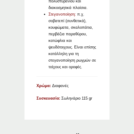
πολυστυρενίου και
διακοσμητικά πλαίσια.
Στεγανοποίηση:
π.χ.
σοβατεπί (συνθετικά),
κουφώματα, σκαλοπάτια,
περβάζια παραθύρου,
κατώφλια και
ψευδότοιχους. Είναι επίσης
κατάλληλη για τη
στεγανοποίηση ρωγμών σε
τοίχους και οροφές.
Χρώμα:
Διαφανές
Συσκευασία:
Σωληνάριο 115 gr