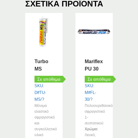
ΣΧΕΤΙΚΆ ΠΡΟΪΌΝΤΑ
Turbo
Mariflex
MS
PU 30
Σε απόθεμα
Σε απόθεμα
SKU:
SKU:
D#TU-
M#FL-
MS/?
30/?
Μόνιμα
Πολυουρεθανικό
ελαστικό
σφραγιστικό
σφραγιστικό
1-
και
συστατικού
συγκολλητικό
Χρώμα:
υλικό
Λευκό,