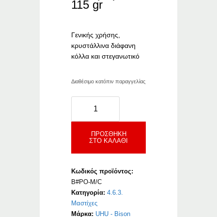
115 gr
Γενικής χρήσης,
κρυστάλλινα διάφανη
κόλλα και στεγανωτικό
Διαθέσιμο κατόπιν παραγγελίας
Bison
Poly
Max
Crystal
ΠΡΟΣΘΉΚΗ
ΣΤΟ ΚΑΛΆΘΙ
Express
ποσότητα
Κωδικός προϊόντος:
B#PO-M/C
Κατηγορία:
4.6.3.
Μαστίχες
Μάρκα:
UHU - Bison