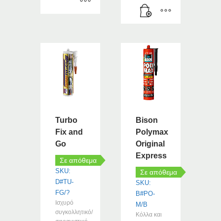
€13.27
Αυτό
το
προϊόν
έχει
πολλαπλές
παραλλαγές.
Οι
επιλογές
μπορούν
να
Turbo
Bison
επιλεγούν
Fix and
Polymax
στη
Go
Original
σελίδα
Express
του
Σε απόθεμα
προϊόντος
SKU:
Σε απόθεμα
D#TU-
SKU:
FG/?
B#PO-
Ισχυρό
M/B
συγκολλητικό/
Κόλλα και