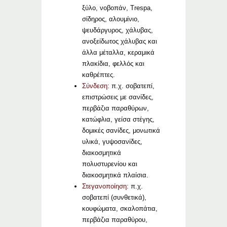
ξύλο, νοβοπάν, Trespa,
σίδηρος, αλουμίνιο,
ψευδάργυρος, χάλυβας,
ανοξείδωτος χάλυβας και
άλλα μέταλλα, κεραμικά
πλακίδια, φελλός και
καθρέπτες.
Σύνδεση:
π.χ. σοβατεπί,
επιστρώσεις με σανίδες,
περβάζια παραθύρων,
κατώφλια, γείσα στέγης,
δομικές σανίδες, μονωτικά
υλικά, γυψοσανίδες,
διακοσμητικά
πολυστυρενίου και
διακοσμητικά πλαίσια.
Στεγανοποίηση:
π.χ.
σοβατεπί (συνθετικά),
κουφώματα, σκαλοπάτια,
περβάζια παραθύρου,