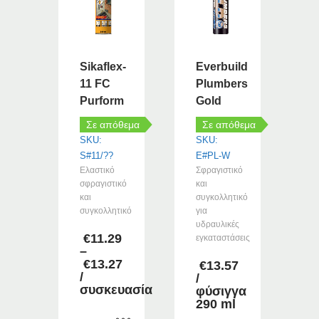
Sikaflex-
Everbuild
11 FC
Plumbers
Purform
Gold
Σε απόθεμα
Σε απόθεμα
SKU:
SKU:
S#11/??
E#PL-W
Ελαστικό
Σφραγιστικό
σφραγιστικό
και
και
συγκολλητικό
συγκολλητικό
για
υδραυλικές
€
11.29
εγκαταστάσεις
–
€
13.27
€
13.57
Price
/
/
range:
συσκευασία
φύσιγγα
€11.29
290 ml
through