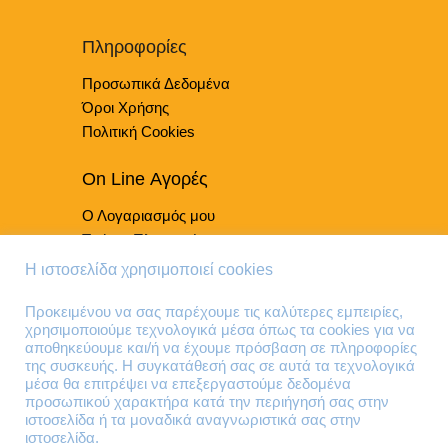
να
επιλεγούν
Πληροφορίες
στη
Προσωπικά Δεδομένα
σελίδα
του
Όροι Χρήσης
προϊόντος
Πολιτική Cookies
On Line Αγορές
Ο Λογαριασμός μου
Τρόποι Πληρωμής
Τρόποι Παράδοσης
Η ιστοσελίδα χρησιμοποιεί cookies
Επιστροφές Προϊόντων
Προκειμένου να σας παρέχουμε τις καλύτερες εμπειρίες,
χρησιμοποιούμε τεχνολογικά μέσα όπως τα cookies για να
Τηλέφωνα Επικοινωνίας
αποθηκεύουμε και/ή να έχουμε πρόσβαση σε πληροφορίες
της συσκευής. Η συγκατάθεσή σας σε αυτά τα τεχνολογικά
210 41 13 636
μέσα θα επιτρέψει να επεξεργαστούμε δεδομένα
210 41 13 280
προσωπικού χαρακτήρα κατά την περιήγησή σας στην
ιστοσελίδα ή τα μοναδικά αναγνωριστικά σας στην
ιστοσελίδα.
Διεύθυνση