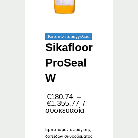
Κατόπιν παραγγελίας
Sikafloor
ProSeal
W
€
180.74
–
Price
€
1,355.77
/
range:
συσκευασία
€180.74
through
€1,355.77
Εμποτισμός σφράγισης
δαπέδων σκυροδέματος