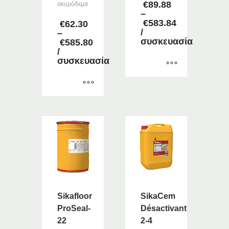
€
89.88
σκυρόδεμα
–
€
583.84
€
62.30
Price
/
–
range:
συσκευασία
€
585.80
€89.88
Price
/
through
range:
συσκευασία
€583.84
€62.30
through
Αυτό
€585.80
το
Αυτό
προϊόν
το
έχει
προϊόν
πολλαπλές
έχει
παραλλαγές.
πολλαπλές
Οι
παραλλαγές.
επιλογές
Οι
μπορούν
επιλογές
να
μπορούν
επιλεγούν
Sikafloor
SikaCem
να
στη
ProSeal-
Désactivant
επιλεγούν
σελίδα
22
2-4
στη
του