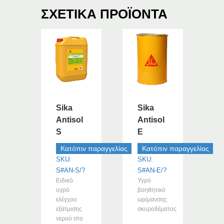
ΣΧΕΤΙΚΆ ΠΡΟΪΌΝΤΑ
Sika
Sika
Antisol
Antisol
S
E
Κατόπιν παραγγελίας
Κατόπιν παραγγελίας
SKU:
SKU:
S#AN-S/?
S#AN-E/?
Ειδικό
Υγρό
υγρό
βοηθητικό
ελέγχου
ωρίμανσης
εξάτμισης
σκυροδέματος
νερού στο