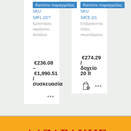
σελίδα
Κατόπιν παραγγελίας
Κατόπιν παραγγελίας
προϊόντος
του
SKU:
SKU:
προϊόντος
S#FL-22/?
S#CE-2/1
Εμποτισμός
Επιβραδυντής
σφράγισης
πήξης
δαπέδων
σκυροδέματος
–
–
–
–
€
274.29
€
236.08
/
–
δοχείο
€
1,990.51
20 lt
Price
/
range:
συσκευασία
€236.08
through
€1,990.51
Αυτό
το
προϊόν
έχει