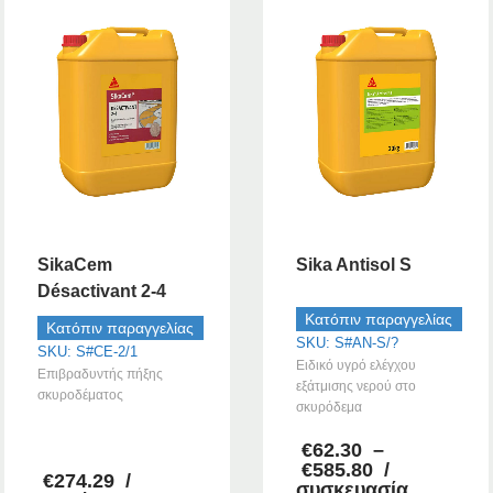
SikaCem
Sika Antisol S
Désactivant 2-4
Κατόπιν παραγγελίας
Κατόπιν παραγγελίας
SKU: S#AN-S/?
SKU: S#CE-2/1
Ειδικό υγρό ελέγχου
Επιβραδυντής πήξης
εξάτμισης νερού στο
σκυροδέματος
σκυρόδεμα
–
€
62.30
–
Price
€
585.80
/
€
274.29
/
range:
συσκευασία