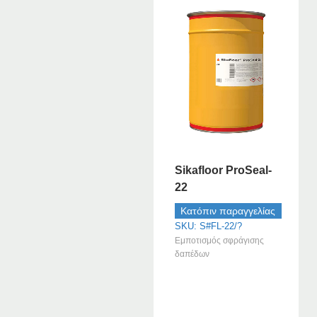
Sikafloor ProSeal-
22
Κατόπιν παραγγελίας
SKU: S#FL-22/?
Εμποτισμός σφράγισης
δαπέδων
–
–
–