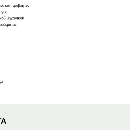
ές και προβλήτες
υγες
κού μηχανικού
ροδέματος
2
m
ΤΑ