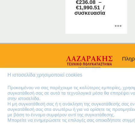
€
236.08
–
Price
€
1,990.51
/
range:
συσκευασία
€236.08
through
€1,990.51
Αυτό
το
προϊόν
έχει
Πληρ
πολλαπλές
Προσω
παραλλαγές.
Η ιστοσελίδα χρησιμοποιεί cookies
Οι
Όροι 
επιλογές
Πολιτι
Προκειμένου να σας παρέχουμε τις καλύτερες εμπειρίες, χρησ
μπορούν
συγκατάθεσή σας σε αυτά τα τεχνολογικά μέσα θα επιτρέψει 
να
στην ιστοσελίδα.
επιλεγούν
Η μη συγκατάθεσή σας ή η ανάκληση της συγκατάθεσής σας ενδ
συγκατάθεσή σας στα ανωτέρω ή για να ορίσετε τις προτιμητέ
στη
με βάση το έννομο συμφέρον αντί της συγκατάθεσης.
σελίδα
Μπορείτε να ενημερώσετε τις επιλογές σας οποιαδήποτε στιγμή 
του
προϊόντος