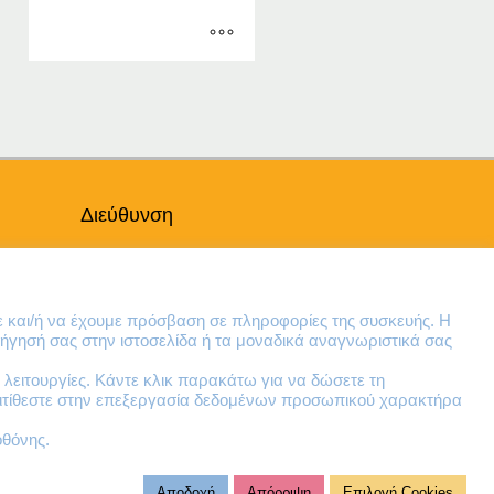
€180.74
through
€1,355.77
Αυτό
το
προϊόν
έχει
πολλαπλές
παραλλαγές.
Διεύθυνση
Οι
επιλογές
Θηβών 220
μπορούν
Άγιος Ιωάννης
να
Ρέντης
επιλεγούν
ε και/ή να έχουμε πρόσβαση σε πληροφορίες της συσκευής. Η
Τ.Κ. 182 33
στη
ήγησή σας στην ιστοσελίδα ή τα μοναδικά αναγνωριστικά σας
σελίδα
λειτουργίες. Κάντε κλικ παρακάτω για να δώσετε τη
Email
του
ντιτίθεστε στην επεξεργασία δεδομένων προσωπικού χαρακτήρα
προϊόντος
contact@lazarakis.gr
οθόνης.
Αποδοχή
Απόρριψη
Επιλογή Cookies