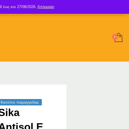
6 έως και 27/08/2026.
Απόρριψη
SIGN UP
LOGIN
Κατόπιν παραγγελίας
Sika
Antisol E