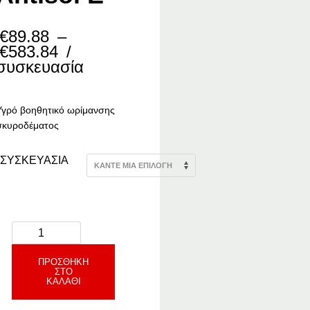
€
89.88
–
Price
€
583.84
/
range:
συσκευασία
€89.88
through
€583.84
Υγρό βοηθητικό ωρίμανσης
σκυροδέματος
ΣΥΣΚΕΥΑΣΙΑ
ΠΡΟΣΘΉΚΗ
ΣΤΟ
ΚΑΛΆΘΙ