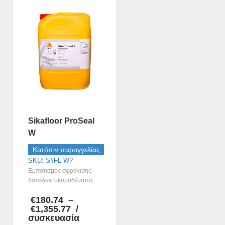
Sikafloor ProSeal
W
Κατόπιν παραγγελίας
SKU: S#FL-W?
Εμποτισμός σφράγισης
δαπέδων σκυροδέματος
€
180.74
–
Price
€
1,355.77
/
range:
συσκευασία