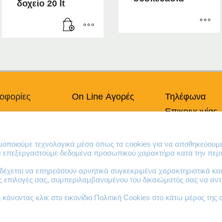
δοχείο 20 lt
€62.30
through
€585.80
Αυτό
το
προϊόν
έχει
πολλαπλές
παραλλαγές.
οφορίες
On Line Αγορές
Τηλέφωνα
Οι
Επικοινωνίας
επιλογές
πικά Δεδομένα
Ο Λογαριασμός μου
μπορούν
Χρήσης
Τρόποι Πληρωμής
210 41 13 636
να
κή Cookies
Τρόποι Παράδοσης
210 41 13 280
ιμοποιούμε τεχνολογικά μέσα όπως τα cookies για να αποθηκεύουμ
επιλεγούν
Επιστροφές Προϊόντων
να επεξεργαστούμε δεδομένα προσωπικού χαρακτήρα κατά την περι
στη
σελίδα
έχεται να επηρεάσουν αρνητικά συγκεκριμένα χαρακτηριστικά και 
του
ες επιλογές σας, συμπεριλαμβανομένου του δικαιώματός σας να α
προϊόντος
κάνοντας κλικ στο εικονίδιο Πολιτική Cookies στο κάτω μέρος της 