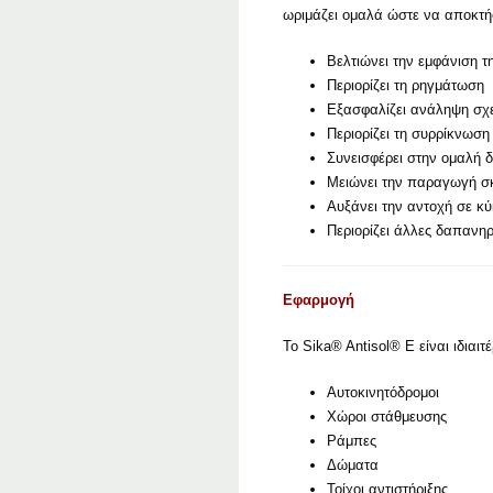
ωριμάζει ομαλά ώστε να αποκτήσει
Βελτιώνει την εμφάνιση τ
Περιορίζει τη ρηγμάτωση
Εξασφαλίζει ανάληψη σχ
Περιορίζει τη συρρίκνωση
Συνεισφέρει στην ομαλή 
Μειώνει την παραγωγή σ
Αυξάνει την αντοχή σε κ
Περιορίζει άλλες δαπανη
Εφαρμογή
Το Sika® Antisol® E είναι ιδιαι
Αυτοκινητόδρομοι
Χώροι στάθμευσης
Ράμπες
Δώματα
Τοίχοι αντιστήριξης