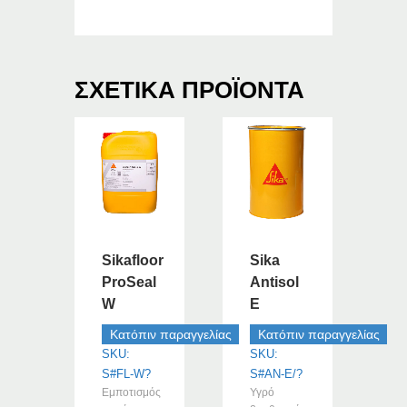
ΣΧΕΤΙΚΆ ΠΡΟΪΌΝΤΑ
Sikafloor
Sika
ProSeal
Antisol
W
E
Κατόπιν παραγγελίας
Κατόπιν παραγγελίας
SKU:
SKU:
S#FL-W?
S#AN-E/?
Εμποτισμός
Υγρό