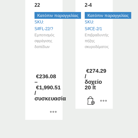
επιλεγούν
επιλεγούν
22
2-4
στη
στη
σελίδα
σελίδα
Κατόπιν παραγγελίας
Κατόπιν παραγγελίας
του
του
SKU:
SKU:
προϊόντος
προϊόντος
S#FL-22/?
S#CE-2/1
Εμποτισμός
Επιβραδυντής
σφράγισης
πήξης
δαπέδων
σκυροδέματος
–
–
–
–
€
274.29
€
236.08
/
–
δοχείο
€
1,990.51
20 lt
Price
/
range:
συσκευασία
€236.08
through
€1,990.51
Αυτό
το
προϊόν