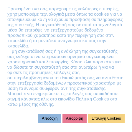
Επιστροφές Προϊόντων
Προκειμένου να σας παρέχουμε τις καλύτερες εμπειρίες,
χρησιμοποιούμε τεχνολογικά μέσα όπως τα cookies για να
Τηλέφωνα Επικοινωνίας
αποθηκεύουμε και/ή να έχουμε πρόσβαση σε πληροφορίες
της συσκευής. Η συγκατάθεσή σας σε αυτά τα τεχνολογικά
210 41 13 636
μέσα θα επιτρέψει να επεξεργαστούμε δεδομένα
210 41 13 280
προσωπικού χαρακτήρα κατά την περιήγησή σας στην
ιστοσελίδα ή τα μοναδικά αναγνωριστικά σας στην
ιστοσελίδα.
Διεύθυνση
Η μη συγκατάθεσή σας ή η ανάκληση της συγκατάθεσής
σας ενδέχεται να επηρεάσουν αρνητικά συγκεκριμένα
Θηβών 220
χαρακτηριστικά και λειτουργίες. Κάντε κλικ παρακάτω για
Άγιος Ιωάννης
να δώσετε τη συγκατάθεσή σας στα ανωτέρω ή για να
Ρέντης
ορίσετε τις προτιμητέες επιλογές σας,
συμπεριλαμβανομένου του δικαιώματός σας να αντιτίθεστε
Τ.Κ. 182 33
στην επεξεργασία δεδομένων προσωπικού χαρακτήρα με
βάση το έννομο συμφέρον αντί της συγκατάθεσης.
Email
Μπορείτε να ενημερώσετε τις επιλογές σας οποιαδήποτε
στιγμή κάνοντας κλικ στο εικονίδιο Πολιτική Cookies στο
κάτω μέρος της οθόνης.
contact@lazarakis.gr
Αποδοχή
Απόρριψη
Επιλογή Cookies
© 2023 virtualit.gr | All rights reserved.