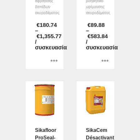
σφράγισης
βοηθητικό
δαπέδων
ωρίμανσης
σκυροδέματος
σκυροδέματος
€
180.74
€
89.88
–
–
€
1,355.77
€
583.84
Price
Price
/
/
range:
range:
συσκευασία
συσκευασία
€180.74
€89.88
through
through
€1,355.77
€583.84
Αυτό
Αυτό
το
το
προϊόν
προϊόν
έχει
έχει
πολλαπλές
πολλαπλές
παραλλαγές.
παραλλαγές.
Οι
Οι
επιλογές
επιλογές
μπορούν
μπορούν
Sikafloor
SikaCem
να
να
ProSeal-
Désactivant