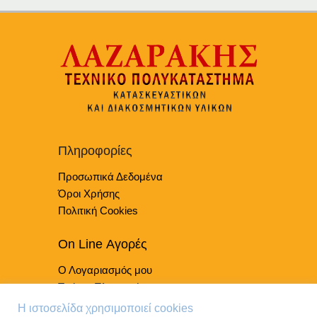
έχει
πολλαπλές
παραλλαγές.
Οι
επιλογές
μπορούν
να
επιλεγούν
στη
Πληροφορίες
σελίδα
του
Προσωπικά Δεδομένα
προϊόντος
Όροι Χρήσης
Πολιτική Cookies
On Line Αγορές
Ο Λογαριασμός μου
Τρόποι Πληρωμής
Τρόποι Παράδοσης
Η ιστοσελίδα χρησιμοποιεί cookies