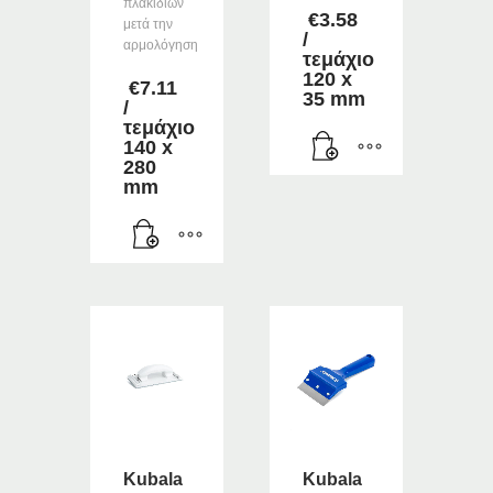
πλακιδίων
€
3.58
μετά την
/
αρμολόγηση
τεμάχιο
120 x
€
7.11
35 mm
/
τεμάχιο
140 x
280
mm
Kubala
Kubala