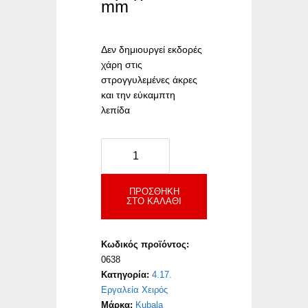
mm
Δεν δημιουργεί εκδορές
χάρη στις
στρογγυλεμένες άκρες
και την εύκαμπτη
λεπίδα
Kubala
Λεπίδα
Ανοξείδωτη
Αντικατάστασης
ΠΡΟΣΘΉΚΗ
ΣΤΟ ΚΑΛΆΘΙ
(0628)
ποσότητα
Κωδικός προϊόντος:
0638
Κατηγορία:
4.17.
Εργαλεία Χειρός
Μάρκα:
Kubala