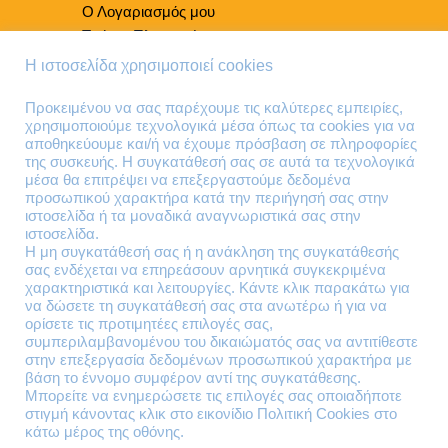
Ο Λογαριασμός μου
Τρόποι Πληρωμής
Τρόποι Παράδοσης
Η ιστοσελίδα χρησιμοποιεί cookies
Επιστροφές Προϊόντων
Προκειμένου να σας παρέχουμε τις καλύτερες εμπειρίες,
χρησιμοποιούμε τεχνολογικά μέσα όπως τα cookies για να
Τηλέφωνα Επικοινωνίας
αποθηκεύουμε και/ή να έχουμε πρόσβαση σε πληροφορίες
της συσκευής. Η συγκατάθεσή σας σε αυτά τα τεχνολογικά
210 41 13 636
μέσα θα επιτρέψει να επεξεργαστούμε δεδομένα
210 41 13 280
προσωπικού χαρακτήρα κατά την περιήγησή σας στην
ιστοσελίδα ή τα μοναδικά αναγνωριστικά σας στην
ιστοσελίδα.
Διεύθυνση
Η μη συγκατάθεσή σας ή η ανάκληση της συγκατάθεσής
σας ενδέχεται να επηρεάσουν αρνητικά συγκεκριμένα
Θηβών 220
χαρακτηριστικά και λειτουργίες. Κάντε κλικ παρακάτω για
Άγιος Ιωάννης
να δώσετε τη συγκατάθεσή σας στα ανωτέρω ή για να
Ρέντης
ορίσετε τις προτιμητέες επιλογές σας,
συμπεριλαμβανομένου του δικαιώματός σας να αντιτίθεστε
Τ.Κ. 182 33
στην επεξεργασία δεδομένων προσωπικού χαρακτήρα με
βάση το έννομο συμφέρον αντί της συγκατάθεσης.
Email
Μπορείτε να ενημερώσετε τις επιλογές σας οποιαδήποτε
στιγμή κάνοντας κλικ στο εικονίδιο Πολιτική Cookies στο
κάτω μέρος της οθόνης.
contact@lazarakis.gr