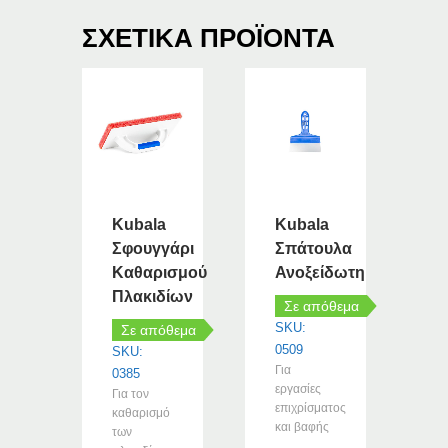
ΣΧΕΤΙΚΆ ΠΡΟΪΌΝΤΑ
Kubala
Kubala
Σφουγγάρι
Σπάτουλα
Καθαρισμού
Ανοξείδωτη
Πλακιδίων
Σε απόθεμα
SKU:
Σε απόθεμα
0509
SKU:
Για
0385
εργασίες
Για τον
επιχρίσματος
καθαρισμό
και βαφής
των