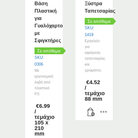
Βάση
Ξύστρα
Πλαστική
Ταπετσαρίας
για
Σε απόθεμα
Γυαλόχαρτο
SKU:
με
1419
Σφιγκτήρες
Εργαλείο
για
Σε απόθεμα
αφαίρεση
SKU:
ταπετσαρίας
0306
και
χρώματος
Με
εργονομική
€
4.52
λαβή από
/
πλαστικό
τεμάχιο
PS
88 mm
€
6.99
/
τεμάχιο
105 x
210
mm