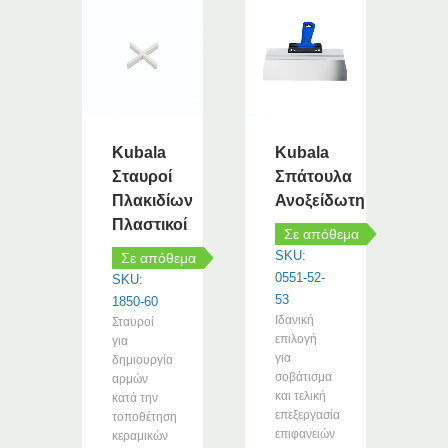
Kubala
Kubala
Σταυροί
Σπάτουλα
Πλακιδίων
Ανοξείδωτη
Πλαστικοί
Σε απόθεμα
SKU:
Σε απόθεμα
0551-52-
SKU:
53
1850-60
Ιδανική
Σταυροί
επιλογή
για
για
δημιουργία
σοβάτισμα
αρμών
και τελική
κατά την
επεξεργασία
τοποθέτηση
επιφανειών
κεραμικών