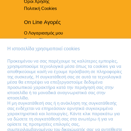
Όροι Χρήσης
Πολιτική Cookies
On Line Αγορές
Ο Λογαριασμός μου
Τρόποι Πληρωμής
Τρόποι Παράδοσης
Η ιστοσελίδα χρησιμοποιεί cookies
Επιστροφές Προϊόντων
Προκειμένου να σας παρέχουμε τις καλύτερες εμπειρίες,
χρησιμοποιούμε τεχνολογικά μέσα όπως τα cookies για να
Τηλέφωνα Επικοινωνίας
αποθηκεύουμε και/ή να έχουμε πρόσβαση σε πληροφορίες
της συσκευής. Η συγκατάθεσή σας σε αυτά τα τεχνολογικά
210 41 13 636
μέσα θα επιτρέψει να επεξεργαστούμε δεδομένα
210 41 13 280
προσωπικού χαρακτήρα κατά την περιήγησή σας στην
ιστοσελίδα ή τα μοναδικά αναγνωριστικά σας στην
ιστοσελίδα.
Διεύθυνση
Η μη συγκατάθεσή σας ή η ανάκληση της συγκατάθεσής
σας ενδέχεται να επηρεάσουν αρνητικά συγκεκριμένα
Θηβών 220
χαρακτηριστικά και λειτουργίες. Κάντε κλικ παρακάτω για
Άγιος Ιωάννης
να δώσετε τη συγκατάθεσή σας στα ανωτέρω ή για να
Ρέντης
ορίσετε τις προτιμητέες επιλογές σας,
συμπεριλαμβανομένου του δικαιώματός σας να αντιτίθεστε