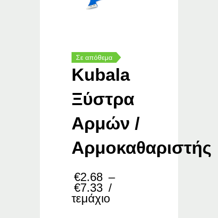
Σε απόθεμα
Kubala
Ξύστρα
Αρμών /
Αρμοκαθαριστής
€
2.68
–
Price
€
7.33
/
range:
τεμάχιο
€2.68