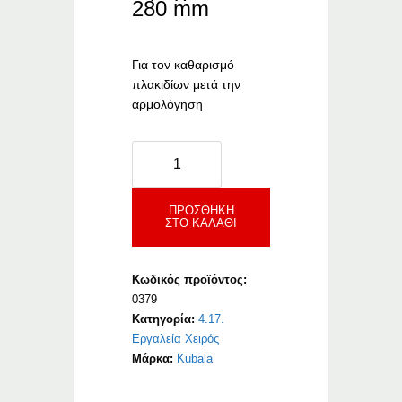
280 mm
Για τον καθαρισμό
πλακιδίων μετά την
αρμολόγηση
Kubala
Πορώδες
Σφουγγάρι
Καθαρισμού
ΠΡΟΣΘΉΚΗ
ΣΤΟ ΚΑΛΆΘΙ
Πλακιδίων
ποσότητα
Κωδικός προϊόντος:
0379
Κατηγορία:
4.17.
Εργαλεία Χειρός
Μάρκα:
Kubala