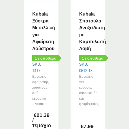
Kubala
Kubala
Ξύστρα
Σπάτουλα
Μεταλλική
Ανοξείδωτη
για
με
Αφαίρεση
Καμπυλωτή
Λούστρου
Λαβή
Σε απόθεμα
Σε απόθεμα
SKU:
SKU:
1417
0512-13
Εργαλείο
Εργαλείο
αφαίρεσης
για
λούστρου
εργασίες
από
κατασκευής
κεραμικά
και
πλακάκια
φινιρίσματος
€
21.39
/
τεμάχιο
€
7.99