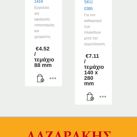
προϊόντος
1419
SKU:
Εργαλείο
0385
για
Για τον
αφαίρεση
καθαρισμό
ταπετσαρίας
των
και
πλακιδίων
χρώματος
μετά την
αρμολόγηση
€
4.52
/
€
7.11
τεμάχιο
/
88 mm
τεμάχιο
140 x
280
mm