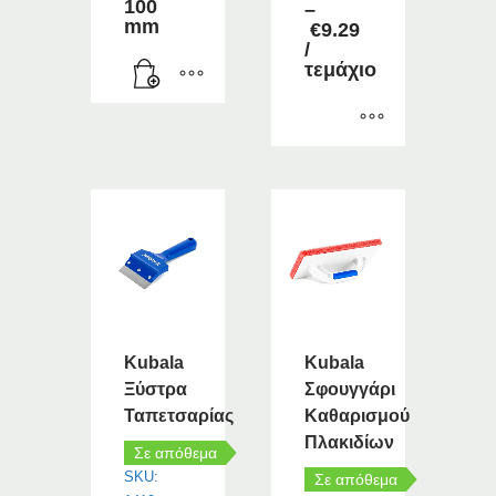
100
–
mm
Price
€
9.29
range:
/
€7.99
τεμάχιο
through
€9.29
Αυτό
το
προϊόν
έχει
πολλαπλές
παραλλαγές.
Οι
επιλογές
μπορούν
Kubala
Kubala
να
Ξύστρα
Σφουγγάρι
επιλεγούν
Ταπετσαρίας
Καθαρισμού
στη
Πλακιδίων
σελίδα
Σε απόθεμα
του
SKU:
Σε απόθεμα