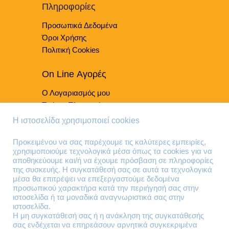
προϊόντος
Πληροφορίες
Προσωπικά Δεδομένα
Όροι Χρήσης
Πολιτική Cookies
On Line Αγορές
Ο Λογαριασμός μου
Τρόποι Πληρωμής
Τρόποι Παράδοσης
Η ιστοσελίδα χρησιμοποιεί cookies
Επιστροφές Προϊόντων
Προκειμένου να σας παρέχουμε τις καλύτερες εμπειρίες,
χρησιμοποιούμε τεχνολογικά μέσα όπως τα cookies για να
Τηλέφωνα Επικοινωνίας
αποθηκεύουμε και/ή να έχουμε πρόσβαση σε πληροφορίες
της συσκευής. Η συγκατάθεσή σας σε αυτά τα τεχνολογικά
210 41 13 636
μέσα θα επιτρέψει να επεξεργαστούμε δεδομένα
210 41 13 280
προσωπικού χαρακτήρα κατά την περιήγησή σας στην
ιστοσελίδα ή τα μοναδικά αναγνωριστικά σας στην
ιστοσελίδα.
Διεύθυνση
Η μη συγκατάθεσή σας ή η ανάκληση της συγκατάθεσής
σας ενδέχεται να επηρεάσουν αρνητικά συγκεκριμένα
Θηβών 220