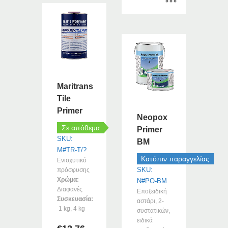
Αυτό
το
προϊόν
έχει
πολλαπλές
παραλλαγές.
Maritrans
Οι
επιλογές
Tile
μπορούν
Primer
Neopox
να
Σε απόθεμα
Primer
επιλεγούν
SKU:
BM
στη
M#TR-T/?
σελίδα
Κατόπιν παραγγελίας
Ενισχυτικό
του
SKU:
πρόσφυσης
προϊόντος
Χρώμα:
N#PO-BM
Διαφανές
Εποξειδική
Συσκευασία:
αστάρι, 2-
1 kg, 4 kg
συστατικών,
ειδικά