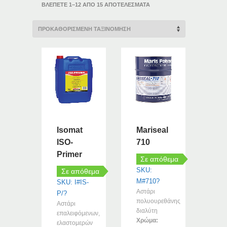
ΒΛΈΠΕΤΕ 1–12 ΑΠΌ 15 ΑΠΟΤΕΛΈΣΜΑΤΑ
Isomat
Mariseal
ISO-
710
Primer
Σε απόθεμα
SKU:
Σε απόθεμα
M#710?
SKU: I#IS-
Αστάρι
P/?
πολυουρεθάνης
Αστάρι
διαλύτη
επαλειφόμενων,
Χρώμα:
ελαστομερών