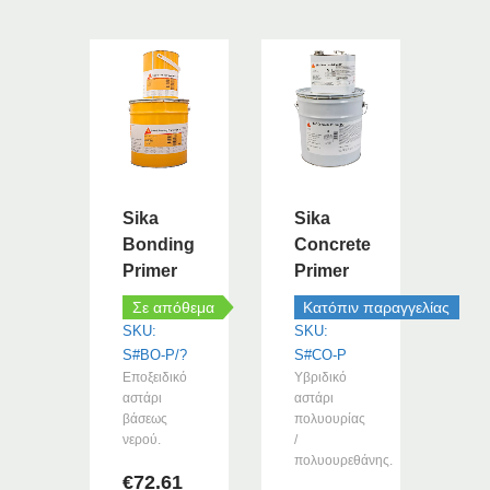
Αυτό
Αυτό
€1,074.79
το
το
προϊόν
προϊόν
έχει
έχει
πολλαπλές
πολλαπλές
παραλλαγές.
παραλλαγές.
Οι
Οι
επιλογές
επιλογές
μπορούν
μπορούν
Sika
Sika
να
να
επιλεγούν
Bonding
Concrete
επιλεγούν
στη
Primer
Primer
στη
σελίδα
σελίδα
Σε απόθεμα
Κατόπιν παραγγελίας
του
του
SKU:
SKU:
προϊόντος
προϊόντος
S#BO-P/?
S#CO-P
Εποξειδικό
Υβριδικό
αστάρι
αστάρι
βάσεως
πολυουρίας
νερού.
/
πολυουρεθάνης.
€
72.61