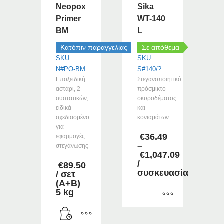
Neopox
Sika
Primer
WT-140
BM
L
Κατόπιν παραγγελίας
Σε απόθεμα
SKU:
SKU:
N#PO-BM
S#140/?
Εποξειδική
Στεγανοποιητικό
αστάρι, 2-
πρόσμικτο
συστατικών,
σκυροδέματος
ειδικά
και
σχεδιασμένο
κονιαμάτων
για
€
36.49
εφαρμογές
–
στεγάνωσης
€
1,047.09
Price
/
€
89.50
range:
συσκευασία
/ σετ
€36.49
(Α+Β)
through
5 kg
€1,047.09
Αυτό
το