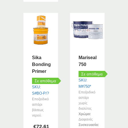
προϊόν
έχει
πολλαπλές
παραλλαγές.
Οι
επιλογές
μπορούν
να
επιλεγούν
Sika
Mariseal
στη
Bonding
750
σελίδα
Primer
Σε απόθεμα
του
SKU:
Σε απόθεμα
προϊόντος
M#750*
SKU:
Εποξειδικό
S#BO-P/?
αστάρι
Εποξειδικό
χωρίς
αστάρι
διαλύτες
βάσεως
Χρώμα:
νερού.
Διαφανές
Συσκευασία:
€
72.61