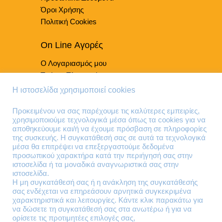
προϊόντος
Όροι Χρήσης
Πολιτική Cookies
On Line Αγορές
Ο Λογαριασμός μου
Τρόποι Πληρωμής
Τρόποι Παράδοσης
Η ιστοσελίδα χρησιμοποιεί cookies
Επιστροφές Προϊόντων
Προκειμένου να σας παρέχουμε τις καλύτερες εμπειρίες,
χρησιμοποιούμε τεχνολογικά μέσα όπως τα cookies για να
Τηλέφωνα Επικοινωνίας
αποθηκεύουμε και/ή να έχουμε πρόσβαση σε πληροφορίες
της συσκευής. Η συγκατάθεσή σας σε αυτά τα τεχνολογικά
210 41 13 636
μέσα θα επιτρέψει να επεξεργαστούμε δεδομένα
210 41 13 280
προσωπικού χαρακτήρα κατά την περιήγησή σας στην
ιστοσελίδα ή τα μοναδικά αναγνωριστικά σας στην
ιστοσελίδα.
Διεύθυνση
Η μη συγκατάθεσή σας ή η ανάκληση της συγκατάθεσής
σας ενδέχεται να επηρεάσουν αρνητικά συγκεκριμένα
Θηβών 220
χαρακτηριστικά και λειτουργίες. Κάντε κλικ παρακάτω για
Άγιος Ιωάννης
να δώσετε τη συγκατάθεσή σας στα ανωτέρω ή για να
Ρέντης
ορίσετε τις προτιμητέες επιλογές σας,