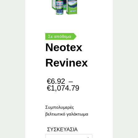
Σε απόθεμα
Neotex
Revinex
€
6.92
–
Price
€
1,074.79
range:
€6.92
through
Συμπολυμερές
€1,074.79
βελτιωτικό γαλάκτωμα
ΣΥΣΚΕΥΑΣΙΑ