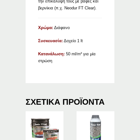
την επικάλυψή τους με βαφές και
βερνίκια (π.χ. Neodur FT Clear).
Χρώμα:
Διάφανο
Συσκευασία:
Δοχείο 1 lt
Κατανάλωση:
50 ml/m² για μία
στρώση
ΣΧΕΤΙΚΆ ΠΡΟΪΌΝΤΑ