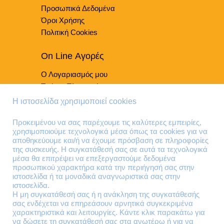
Προσωπικά Δεδομένα
σελίδα
του
Όροι Χρήσης
προϊόντος
Πολιτική Cookies
On Line Αγορές
Ο Λογαριασμός μου
Τρόποι Πληρωμής
Τρόποι Παράδοσης
Η ιστοσελίδα χρησιμοποιεί cookies
Επιστροφές Προϊόντων
Προκειμένου να σας παρέχουμε τις καλύτερες εμπειρίες,
χρησιμοποιούμε τεχνολογικά μέσα όπως τα cookies για να
Τηλέφωνα Επικοινωνίας
αποθηκεύουμε και/ή να έχουμε πρόσβαση σε πληροφορίες
της συσκευής. Η συγκατάθεσή σας σε αυτά τα τεχνολογικά
210 41 13 636
μέσα θα επιτρέψει να επεξεργαστούμε δεδομένα
210 41 13 280
προσωπικού χαρακτήρα κατά την περιήγησή σας στην
ιστοσελίδα ή τα μοναδικά αναγνωριστικά σας στην
ιστοσελίδα.
Διεύθυνση
Η μη συγκατάθεσή σας ή η ανάκληση της συγκατάθεσής
σας ενδέχεται να επηρεάσουν αρνητικά συγκεκριμένα
Θηβών 220
χαρακτηριστικά και λειτουργίες. Κάντε κλικ παρακάτω για
Άγιος Ιωάννης
να δώσετε τη συγκατάθεσή σας στα ανωτέρω ή για να