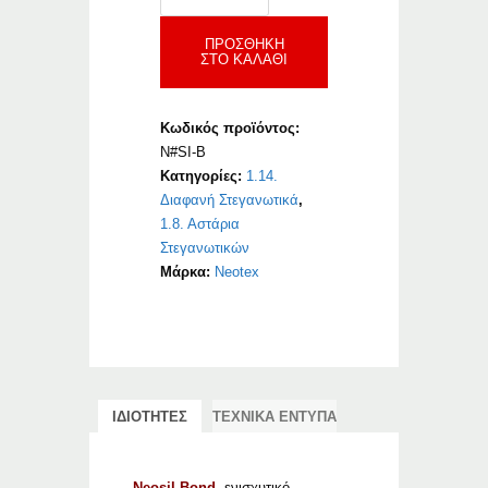
ποσότητα
ΠΡΟΣΘΉΚΗ
ΣΤΟ ΚΑΛΆΘΙ
Κωδικός προϊόντος:
N#SI-B
Κατηγορίες:
1.14.
Διαφανή Στεγανωτικά
,
1.8. Αστάρια
Στεγανωτικών
Μάρκα:
Neotex
ΙΔΙΟΤΗΤΕΣ
ΤΕΧΝΙΚΑ ΕΝΤΥΠΑ
Neosil Bond,
ενισχυτικό