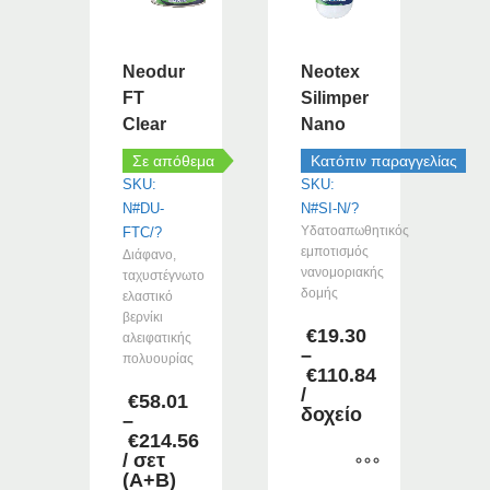
Neodur
Neotex
FT
Silimper
Clear
Nano
Σε απόθεμα
Κατόπιν παραγγελίας
SKU:
SKU:
N#DU-
N#SI-N/?
Yδατοαπωθητικός
FTC/?
εμποτισμός
Διάφανο,
νανομοριακής
ταχυστέγνωτο
δομής
ελαστικό
βερνίκι
€
19.30
αλειφατικής
–
πολυουρίας
€
110.84
Price
/
€
58.01
range:
δοχείο
–
€19.30
€
214.56
through
Price
/ σετ
€110.84
range:
(Α+Β)