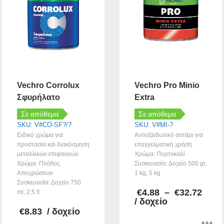
Vechro Corrolux
Vechro Pro Minio
Σφυρήλατο
Extra
Σε απόθεμα
Σε απόθεμα
SKU: V#CO-SF?/?
SKU: V#MI-?
Ειδικό χρώμα για
Αντιοξειδωτικό αστάρι για
προστασία και διακόσμηση
επαγγελματική χρήση
μεταλλικών επιφανειών
Χρώμα: Πορτοκαλί
Χρώμα: Πλήθος
Συσκευασία: Δοχείο 500 gr,
Αποχρώσεων
1 kg, 5 kg
Συσκευασία: Δοχείο 750
Pric
€
4.88
–
€
32.72
ml, 2.5 lt
rang
/ δοχείο
€4.8
€
8.83
/ δοχείο
thro