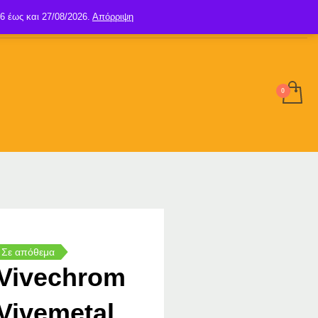
6 έως και 27/08/2026.
Απόρριψη
SIGN UP
LOGIN
Σε απόθεμα
Vivechrom
Vivemetal