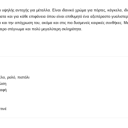
 υψηλής αντοχής για μέταλλα. Είναι ιδανικό χρώμα για πόρτες, κάγκελα, ιδ
ατα και για κάθε επιφάνεια όπου είναι επιθυμητό ένα αξεπέραστο γυαλιστερό
α και την απόχρωση του, ακόμα και στις πιο δυσμενείς καιρικές συνθήκες. 
τερο στέγνωμα και πολύ μεγαλύτερη σκληρότητα.
λο, ρολό, πιστόλι
ρώση
 αφή
τινέ