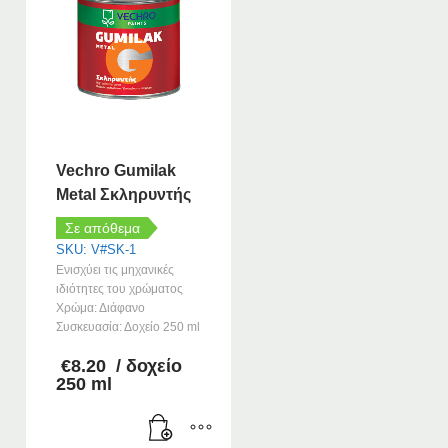
Vechro Gumilak
Metal Σκληρυντής
Σε απόθεμα
SKU: V#SK-1
Ενισχύει τις μηχανικές
ιδιότητες του χρώματος
Χρώμα: Διάφανο
Συσκευασία: Δοχείο 250 ml
€
8.20
/ δοχείο
e
250 ml
e:
8
ugh