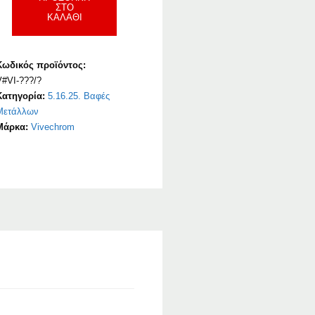
ΣΤΟ
ΚΑΛΆΘΙ
Κωδικός προϊόντος:
V#VI-???/?
Κατηγορία:
5.16.25. Βαφές
Μετάλλων
Μάρκα:
Vivechrom