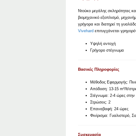
Ντούκο μεγάλης σκληρότητας και
βιομηχανικό εξοπλισμό, μηχανήμ
γρήγορα και διατηρεί τη γυαλάδ
Vivehard
επιτυγχάνεται γρηγορό
Υψηλή αντοχή
Γρήγορο στέγνωμα
Βασικές Πληροφορίες
Μέθοδος Εφαρμογής: Πινέ
Απόδοση: 13-15 m²/lt/στ
Στέγνωμα: 2-4 ώρες στην
Στρώσεις: 2
Επαναβαφή: 24 ώρες
Φινίρισμα: Γυαλιστερό, Σα
Συσκευασία