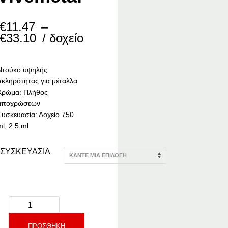
€
11.47
–
Price
€
33.10
/ δοχείο
range:
€11.47
through
Ντούκο υψηλής
€33.10
σκληρότητας για μέταλλα
Χρώμα: Πλήθος
αποχρώσεων
Συσκευασία: Δοχείο 750
l, 2.5 ml
ΣΥΣΚΕΥΑΣΙΑ
ΠΡΟΣΘΉΚΗ