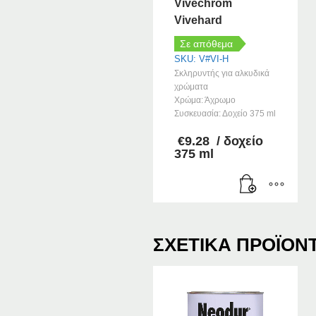
Vivechrom
Vivehard
Σε απόθεμα
SKU: V#VI-H
Σκληρυντής για αλκυδικά
χρώματα
Χρώμα: Άχρωμο
Συσκευασία: Δοχείο 375 ml
€
9.28
/ δοχείο
375 ml
ΣΧΕΤΙΚΆ ΠΡΟΪΌΝ