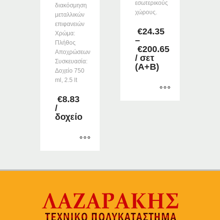
εσωτερικούς
διακόσμηση
χώρους.
μεταλλικών
επιφανειών
€
24.35
Χρώμα:
–
Πλήθος
€
200.65
Αποχρώσεων
Price
/ σετ
Συσκευασία:
range:
(Α+Β)
Δοχείο 750
€24.35
ml, 2.5 lt
through
€200.65
€
8.83
Αυτό
/
δοχείο
το
προϊόν
έχει
πολλαπλές
Αυτό
παραλλαγές.
το
Οι
προϊόν
επιλογές
έχει
μπορούν
πολλαπλές
να
παραλλαγές.
επιλεγούν