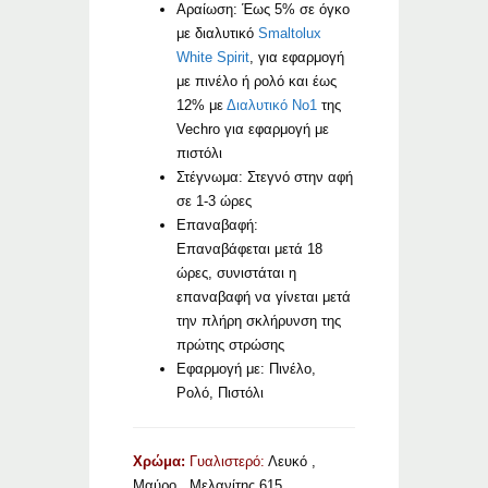
Αραίωση: Έως 5% σε όγκο
με διαλυτικό
Smaltolux
White Spirit
, για εφαρμογή
με πινέλο ή ρολό και έως
12% με
Διαλυτικό Νο1
της
Vechro για εφαρμογή με
πιστόλι
Στέγνωμα: Στεγνό στην αφή
σε 1-3 ώρες
Επαναβαφή:
Επαναβάφεται μετά 18
ώρες, συνιστάται η
επαναβαφή να γίνεται μετά
την πλήρη σκλήρυνση της
πρώτης στρώσης
Εφαρμογή με: Πινέλο,
Ρολό, Πιστόλι
Χρώμα:
Γυαλιστερό:
Λευκό ,
Μαύρο , Μελανίτης 615,