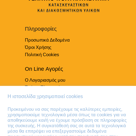
Οι
στη
επιλογές
σελίδα
μπορούν
του
να
προϊόντος
επιλεγούν
Πληροφορίες
στη
Προσωπικά Δεδομένα
σελίδα
του
Όροι Χρήσης
προϊόντος
Πολιτική Cookies
On Line Αγορές
Ο Λογαριασμός μου
Τρόποι Πληρωμής
Τρόποι Παράδοσης
Η ιστοσελίδα χρησιμοποιεί cookies
Επιστροφές Προϊόντων
Προκειμένου να σας παρέχουμε τις καλύτερες εμπειρίες,
χρησιμοποιούμε τεχνολογικά μέσα όπως τα cookies για να
Τηλέφωνα Επικοινωνίας
αποθηκεύουμε και/ή να έχουμε πρόσβαση σε πληροφορίες
της συσκευής. Η συγκατάθεσή σας σε αυτά τα τεχνολογικά
210 41 13 636
μέσα θα επιτρέψει να επεξεργαστούμε δεδομένα
210 41 13 280