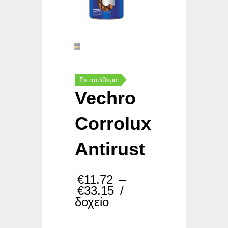
Σε απόθεμα
Vechro
Corrolux
Antirust
€
11.72
–
Price
€
33.15
/
range:
δοχείο
€11.72
through