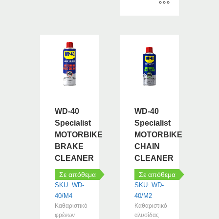
through
€10.69
Αυτό
το
προϊόν
έχει
πολλαπλές
παραλλαγές.
Οι
επιλογές
μπορούν
WD-40
WD-40
να
Specialist
Specialist
επιλεγούν
MOTORBIKE
MOTORBIKE
στη
BRAKE
CHAIN
σελίδα
CLEANER
CLEANER
του
προϊόντος
Σε απόθεμα
Σε απόθεμα
SKU: WD-
SKU: WD-
40/M4
40/M2
Καθαριστικό
Καθαριστικό
φρένων
αλυσίδας