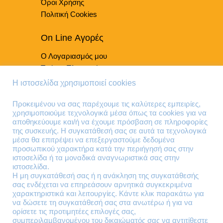
Όροι Χρήσης
Πολιτική Cookies
On Line Αγορές
Ο Λογαριασμός μου
Τρόποι Πληρωμής
Τρόποι Παράδοσης
Η ιστοσελίδα χρησιμοποιεί cookies
Επιστροφές Προϊόντων
Προκειμένου να σας παρέχουμε τις καλύτερες εμπειρίες,
χρησιμοποιούμε τεχνολογικά μέσα όπως τα cookies για να
Τηλέφωνα Επικοινωνίας
αποθηκεύουμε και/ή να έχουμε πρόσβαση σε πληροφορίες
της συσκευής. Η συγκατάθεσή σας σε αυτά τα τεχνολογικά
210 41 13 636
μέσα θα επιτρέψει να επεξεργαστούμε δεδομένα
210 41 13 280
προσωπικού χαρακτήρα κατά την περιήγησή σας στην
ιστοσελίδα ή τα μοναδικά αναγνωριστικά σας στην
ιστοσελίδα.
Διεύθυνση
Η μη συγκατάθεσή σας ή η ανάκληση της συγκατάθεσής
σας ενδέχεται να επηρεάσουν αρνητικά συγκεκριμένα
Θηβών 220
χαρακτηριστικά και λειτουργίες. Κάντε κλικ παρακάτω για
Άγιος Ιωάννης
να δώσετε τη συγκατάθεσή σας στα ανωτέρω ή για να
Ρέντης
ορίσετε τις προτιμητέες επιλογές σας,
συμπεριλαμβανομένου του δικαιώματός σας να αντιτίθεστε