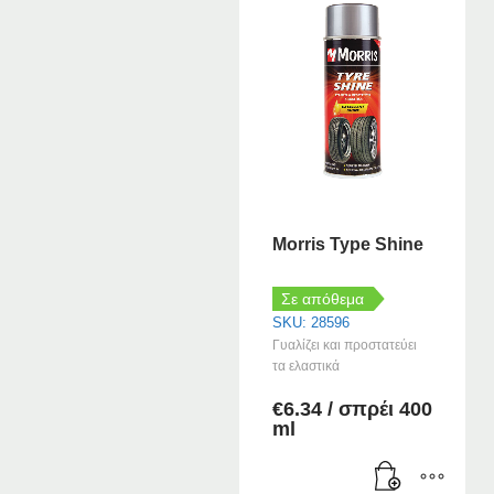
Morris Type Shine
Σε απόθεμα
SKU: 28596
Γυαλίζει και προστατεύει
τα ελαστικά
€
6.34
/ σπρέι 400
ml