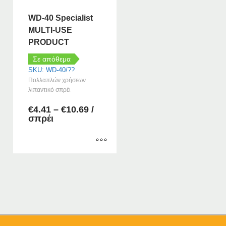
WD-40 Specialist
MULTI-USE
PRODUCT
Σε απόθεμα
SKU: WD-40/??
Πολλαπλών χρήσεων
λιπαντικό σπρέι
Price
€
4.41
–
€
10.69
/
range:
σπρέι
€4.41
through
€10.69
Αυτό
το
προϊόν
έχει
πολλαπλές
παραλλαγές.
Οι