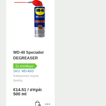
WD-40 Specialist
DEGREASER
Σε απόθεμα
SKU: WD-40/D
Καθαριστικό ταχείας
δράσης
€
14.51
/ σπρέι
500 ml