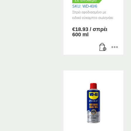
Σε απόθεμα
SKU: WD-40/6
Σπρέι εφοδιασμένο με
ειδικό εύκαμπτο σωληνάκι
€
18.93
/ σπρέι
600 ml