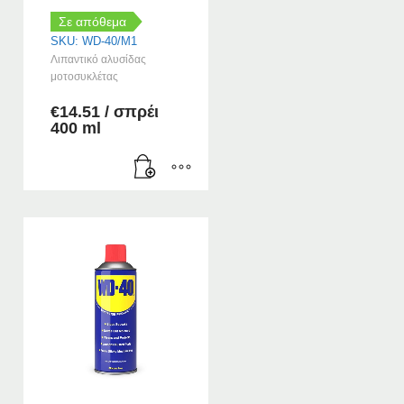
Σε απόθεμα
SKU: WD-40/M1
Λιπαντικό αλυσίδας
μοτοσυκλέτας
€
14.51
/ σπρέι
400 ml