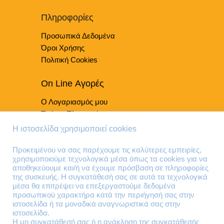
να
επιλεγούν
Πληροφορίες
στη
Προσωπικά Δεδομένα
σελίδα
του
Όροι Χρήσης
προϊόντος
Πολιτική Cookies
On Line Αγορές
Ο Λογαριασμός μου
Τρόποι Πληρωμής
Τρόποι Παράδοσης
Η ιστοσελίδα χρησιμοποιεί cookies
Επιστροφές Προϊόντων
Προκειμένου να σας παρέχουμε τις καλύτερες εμπειρίες,
χρησιμοποιούμε τεχνολογικά μέσα όπως τα cookies για να
Τηλέφωνα Επικοινωνίας
αποθηκεύουμε και/ή να έχουμε πρόσβαση σε πληροφορίες
της συσκευής. Η συγκατάθεσή σας σε αυτά τα τεχνολογικά
210 41 13 636
μέσα θα επιτρέψει να επεξεργαστούμε δεδομένα
210 41 13 280
προσωπικού χαρακτήρα κατά την περιήγησή σας στην
ιστοσελίδα ή τα μοναδικά αναγνωριστικά σας στην
ιστοσελίδα.
Διεύθυνση
Η μη συγκατάθεσή σας ή η ανάκληση της συγκατάθεσής