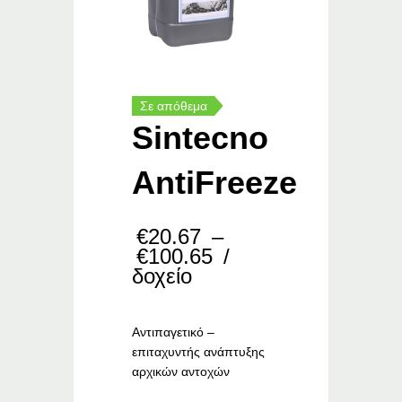
Σε απόθεμα
Sintecno
AntiFreeze
€
20.67
–
Price
€
100.65
/
range:
δοχείο
€20.67
through
€100.65
Α
ντιπαγετικό –
επιταχυντής ανάπτυξης
αρχικών αντοχών