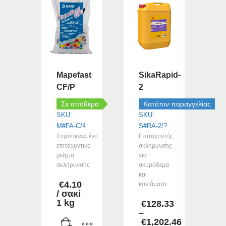
Mapefast
SikaRapid-
CF/P
2
Σε απόθεμα
Κατόπιν παραγγελίας
SKU:
SKU:
M#FA-C/4
S#RA-2/?
Συμπυκνωμένο
Επιταχυντής
επιταχυντικό
σκλήρυνσης
μείγμα
για
σκλήρυνσης
σκυρόδεμα
και
€
4.10
κονιάματα
/ σακί
1 kg
€
128.33
–
€
1,202.46