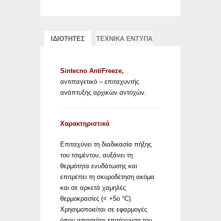
ΙΔΙΟΤΗΤΕΣ
ΤΕΧΝΙΚΑ ΕΝΤΥΠΑ
Sintecno AntiFreeze,
α
ντιπαγετικό – επιταχυντής
ανάπτυξης αρχικών αντοχών.
Χαρακτηριστικά
Επιταχύνει τη διαδικασία πήξης
του τσιμέντου, αυξάνει τη
θερμότητα ενυδάτωσης και
επιτρέπει τη σκυροδέτηση ακόμα
και σε αρκετά χαμηλές
θερμοκρασίες (< +5o °C).
Χρησιμοποιείται σε εφαρμογές
όπου απαιτείται επιτάχυνση του