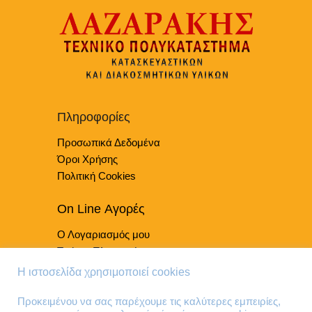
Πληροφορίες
Προσωπικά Δεδομένα
Όροι Χρήσης
Πολιτική Cookies
On Line Αγορές
Ο Λογαριασμός μου
Τρόποι Πληρωμής
Τρόποι Παράδοσης
Η ιστοσελίδα χρησιμοποιεί cookies
Επιστροφές Προϊόντων
Προκειμένου να σας παρέχουμε τις καλύτερες εμπειρίες,