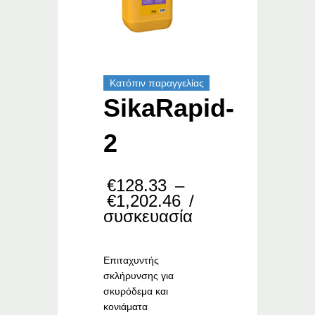
Κατόπιν παραγγελίας
SikaRapid-
2
€
128.33
–
Price
€
1,202.46
/
range:
συσκευασία
€128.33
through
€1,202.46
Επιταχυντής
σκλήρυνσης για
σκυρόδεμα και
κονιάματα