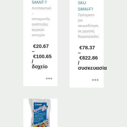
S#ANT-?
SKU:
Α
ντιπαγετικό
S#AN-F?
–
Πρόσμικτο
επιταχυντής
για
ανάπτυξης
σκυροδέτηση
αρχικών
σε χαμηλές
αντοχών
θερμοκρασίες
€
20.67
€
78.37
–
–
€
100.65
€
822.86
Price
/
Price
/
range:
δοχείο
range:
συσκευασία
€20.67
€78.37
through
through
€100.65
€822.86
Αυτό
Αυτό
το
το
προϊόν
προϊόν
έχει
έχει
πολλαπλές
πολλαπλές
παραλλαγές.
παραλλαγές.
Οι