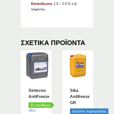
Κατανάλωση:
1.0 – 2.0 % κ.β.
τσιμέντου
ΣΧΕΤΙΚΆ ΠΡΟΪΌΝΤΑ
Sintecno
Sika
AntiFreeze
Antifreeze
GR
Σε απόθεμα
SKU:
Κατόπιν παραγγελίας