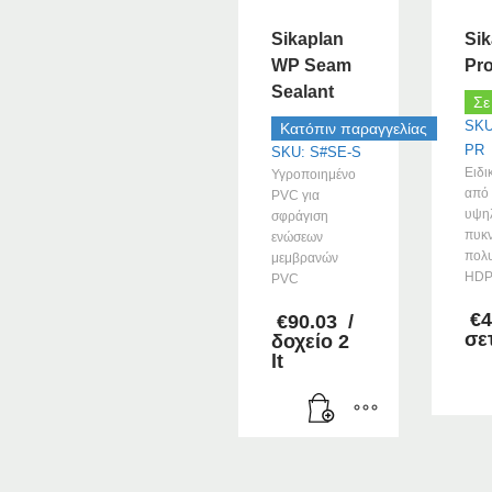
Sikaplan
Sik
WP Seam
Pro
Sealant
Σε
SKU
Κατόπιν παραγγελίας
PR
SKU: S#SE-S
Ειδι
Υγροποιημένο
από 
PVC για
υψη
σφράγιση
πυκν
ενώσεων
πολυ
μεμβρανών
HD
PVC
€
4
€
90.03
/
σε
δοχείο 2
lt