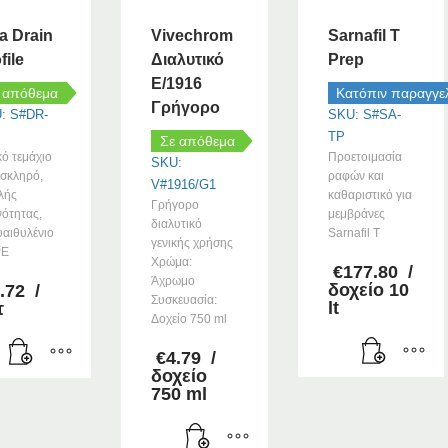
a Drain
Vivechrom
Sarnafil T
file
Διαλυτικό
Prep
E/1916
 απόθεμα
Κατόπιν παραγγε
Γρήγορο
: S#DR-
SKU: S#SA-
TP
Σε απόθεμα
κό τεμάχιο
Προετοιμασία
SKU:
σκληρό,
ραφών και
V#1916/G1
λής
καθαριστικό για
Γρήγορο
ότητας,
μεμβράνες
διαλυτικό
αιθυλένιο
Sarnafil T
γενικής χρήσης
PE
Χρώμα:
€
177.80
/
Άχρωμο
δοχείο 10
.72
/
Συσκευασία:
lt
τ
Δοχείο 750 ml
€
4.79
/
δοχείο
750 ml