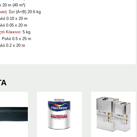
 20 m (40 m²)
υκή:
Σετ (Α+Β) 20.6 kg
λό 0.10 x 20 m
λό 0.05 x 20 m
χτό Κόκκινο:
5 kg
:
Ρολό 0.5 x 25 m
λό 0.2 x 20 m
ΤΑ