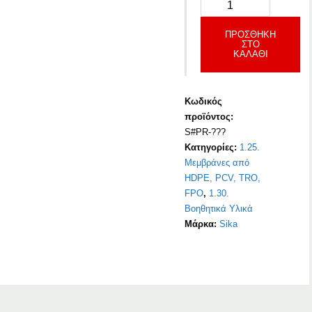
ΠΡΟΣΘΉΚΗ
ΣΤΟ
ΚΑΛΆΘΙ
Κωδικός
προϊόντος:
S#PR-???
Κατηγορίες:
1.25.
Μεμβράνες από
HDPE, PCV, TRO,
FPO
,
1.30.
Βοηθητικά Υλικά
Μάρκα:
Sika