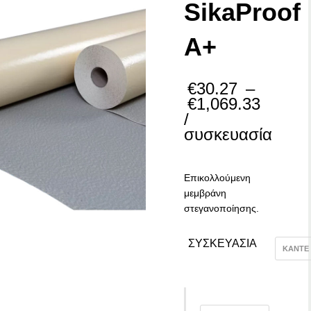
SikaProof
A+
€
30.27
–
€
1,069.33
Price
/
range:
συσκευασία
€30.27
through
€1,069.33
Επικολλούμενη
μεμβράνη
στεγανοποίησης.
ΣΥΣΚΕΥΑΣΙΑ