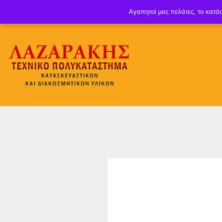
Αγαπητοί μας πελάτες, το κατάσ