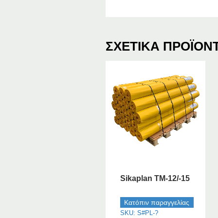
ΣΧΕΤΙΚΆ ΠΡΟΪΌΝ
Sikaplan TM-12/-15
Κατόπιν παραγγελίας
SKU: S#PL-?