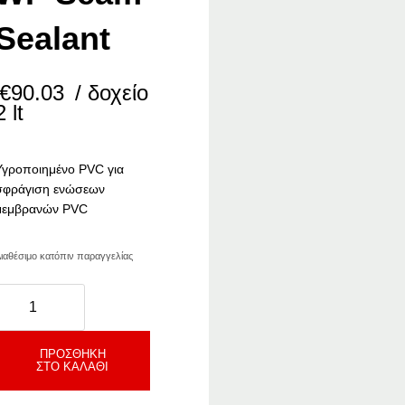
Sealant
€
90.03
/ δοχείο
2 lt
Υγροποιημένο PVC για
σφράγιση ενώσεων
μεμβρανών PVC
ιαθέσιμο κατόπιν παραγγελίας
ikaplan
WP
Seam
ealant
ΠΡΟΣΘΉΚΗ
ΣΤΟ ΚΑΛΆΘΙ
ποσότητα