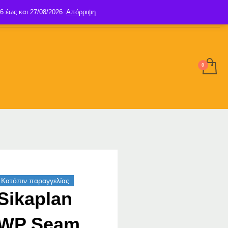
6 έως και 27/08/2026.
Απόρριψη
SIGN UP
LOGIN
Κατόπιν παραγγελίας
Sikaplan
WP Seam