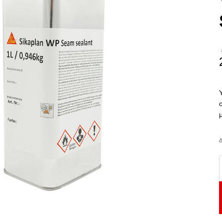
Δ
S
S