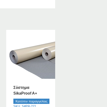
Σύστημα
SikaProof A+
Κατόπιν παραγγελίας
SKU: S#PR-???