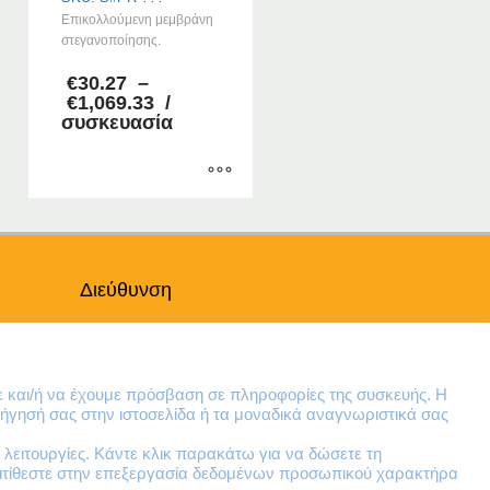
Επικολλούμενη μεμβράνη
στεγανοποίησης.
€
30.27
–
Price
€
1,069.33
/
range:
συσκευασία
€30.27
through
€1,069.33
Αυτό
το
προϊόν
έχει
Διεύθυνση
πολλαπλές
παραλλαγές.
Θηβών 220
Οι
Άγιος Ιωάννης
επιλογές
Ρέντης
ε και/ή να έχουμε πρόσβαση σε πληροφορίες της συσκευής. Η
μπορούν
Τ.Κ. 182 33
ήγησή σας στην ιστοσελίδα ή τα μοναδικά αναγνωριστικά σας
να
επιλεγούν
λειτουργίες. Κάντε κλικ παρακάτω για να δώσετε τη
Email
ντιτίθεστε στην επεξεργασία δεδομένων προσωπικού χαρακτήρα
στη