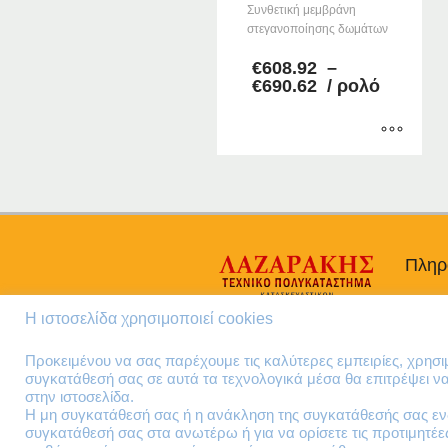
Συνθετική μεμβράνη
στεγανοποίησης δωμάτων
€
608.92
–
Price
€
690.62
/ ρολό
range:
€608.92
through
€690.62
Αυτό
το
προϊόν
έχει
πολλαπλές
Πληρ
παραλλαγές.
Οι
Προσω
Η ιστοσελίδα χρησιμοποιεί cookies
επιλογές
Όροι 
μπορούν
Πολιτι
Προκειμένου να σας παρέχουμε τις καλύτερες εμπειρίες, χρησ
να
συγκατάθεσή σας σε αυτά τα τεχνολογικά μέσα θα επιτρέψει 
επιλεγούν
στην ιστοσελίδα.
στη
Η μη συγκατάθεσή σας ή η ανάκληση της συγκατάθεσής σας ενδ
σελίδα
συγκατάθεσή σας στα ανωτέρω ή για να ορίσετε τις προτιμητέ