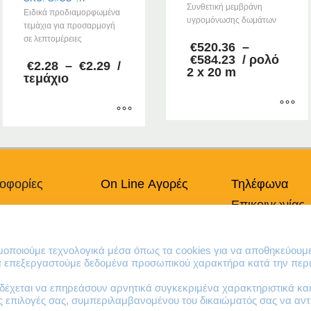
Συνθετική μεμβράνη
Ειδικά προδιαμορφωμένα
υγρομόνωσης δωμάτων
τεμάχια για προσαρμογή
σε λεπτομέρειες
€
520.36
–
Price
€
584.23
/ ρολό
Price
€
2.28
–
€
2.29
/
range:
2 x 20 m
range:
τεμάχιο
€520.36
€2.28
through
through
€584.23
€2.29
Αυτό
Αυτό
το
το
προϊόν
προϊόν
έχει
έχει
οφορίες
On Line Αγορές
Τηλέφωνα
πολλαπλές
πολλαπλές
παραλλαγές.
Επικοινωνίας
πικά Δεδομένα
Ο Λογαριασμός μου
παραλλαγές.
Οι
Οι
Χρήσης
Τρόποι Πληρωμής
210 41 13 636
επιλογές
επιλογές
κή Cookies
Τρόποι Παράδοσης
210 41 13 280
μπορούν
ιμοποιούμε τεχνολογικά μέσα όπως τα cookies για να αποθηκεύουμ
μπορούν
Επιστροφές Προϊόντων
να επεξεργαστούμε δεδομένα προσωπικού χαρακτήρα κατά την περι
να
να
επιλεγούν
επιλεγούν
έχεται να επηρεάσουν αρνητικά συγκεκριμένα χαρακτηριστικά και 
στη
ες επιλογές σας, συμπεριλαμβανομένου του δικαιώματός σας να α
στη
σελίδα