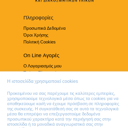
μπορούν
να
επιλεγούν
Πληροφορίες
στη
Προσωπικά Δεδομένα
σελίδα
του
Όροι Χρήσης
προϊόντος
Πολιτική Cookies
On Line Αγορές
Ο Λογαριασμός μου
Τρόποι Πληρωμής
Τρόποι Παράδοσης
Η ιστοσελίδα χρησιμοποιεί cookies
Επιστροφές Προϊόντων
Προκειμένου να σας παρέχουμε τις καλύτερες εμπειρίες,
χρησιμοποιούμε τεχνολογικά μέσα όπως τα cookies για να
Τηλέφωνα Επικοινωνίας
αποθηκεύουμε και/ή να έχουμε πρόσβαση σε πληροφορίες
της συσκευής. Η συγκατάθεσή σας σε αυτά τα τεχνολογικά
210 41 13 636
μέσα θα επιτρέψει να επεξεργαστούμε δεδομένα
210 41 13 280
προσωπικού χαρακτήρα κατά την περιήγησή σας στην
ιστοσελίδα ή τα μοναδικά αναγνωριστικά σας στην