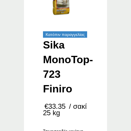
Κατόπιν παραγγελίας
Sika
MonoTop-
723
Finiro
€
33.35
/ σακί
25 kg