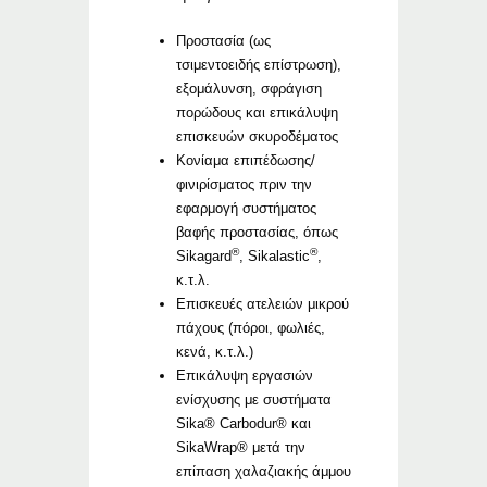
Προστασία (ως
τσιμεντοειδής επίστρωση),
εξομάλυνση, σφράγιση
πορώδους και επικάλυψη
επισκευών σκυροδέματος
Κονίαμα επιπέδωσης/
φινιρίσματος πριν την
εφαρμογή συστήματος
βαφής προστασίας, όπως
®
®
Sikagard
, Sikalastic
,
κ.τ.λ.
Επισκευές ατελειών μικρού
πάχους (πόροι, φωλιές,
κενά, κ.τ.λ.)
Επικάλυψη εργασιών
ενίσχυσης με συστήματα
Sika® Carbodur® και
SikaWrap® μετά την
επίπαση χαλαζιακής άμμου