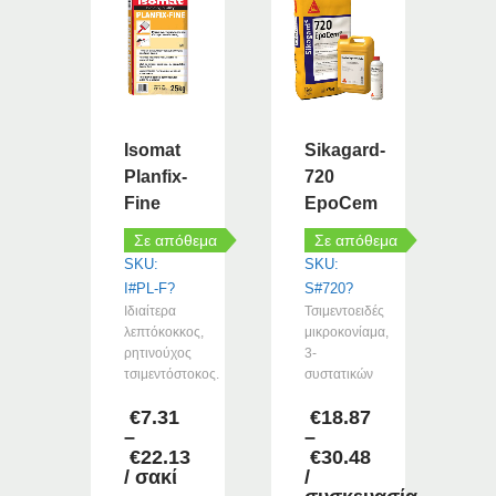
Isomat
Sikagard-
Planfix-
720
Fine
EpoCem
Σε απόθεμα
Σε απόθεμα
SKU:
SKU:
I#PL-F?
S#720?
Ιδιαίτερα
Τσιμεντοειδές
λεπτόκοκκος,
μικροκονίαμα,
ρητινούχος
3-
τσιμεντόστοκος.
συστατικών
€
7.31
€
18.87
–
–
€
22.13
€
30.48
Price
Price
/ σακί
/
range:
range: