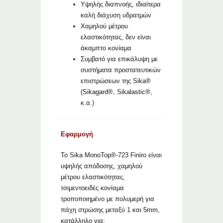
Υψηλής διαπνοής, ιδιαίτερα
καλή διάχυση υδρατμών
Χαμηλού μέτρου
ελαστικότητας, δεν είναι
άκαμπτο κονίαμα
Συμβατό για επικάλυψη με
συστήματα προστατευτικών
επιστρώσεων της Sika®
(Sikagard®, Sikalastic®,
κ.α.)
Εφαρμογή
Το Sika MonoTop®-723 Finiro είναι
υψηλής απόδοσης, χαμηλού
μέτρου ελαστικότητας,
τσιμεντοειδές κονίαμα
τροποποιημένο με πολυμερή για
πάχη στρώσης μεταξύ 1 και 5mm,
κατάλληλο για: