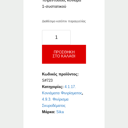
Τσιμεντοειδές κονίαμα
1-συστατικού
Διαθέσιμο κατόπιν παραγγελίας
Sika
MonoTop-
723
Finiro
ΠΡΟΣΘΉΚΗ
ΣΤΟ ΚΑΛΆΘΙ
ποσότητα
Κωδικός προϊόντος:
S#723
Κατηγορίες:
4.1.17.
Κονιάματα Φινιρίσματος
,
4.9.3. Φινίρισμα
Σκυροδέματος
Μάρκα:
Sika