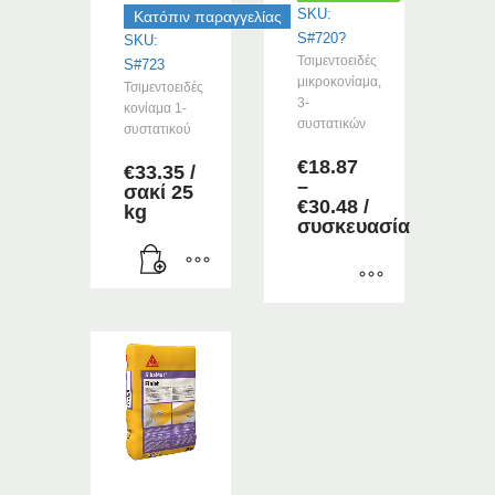
του
SKU:
Κατόπιν παραγγελίας
προϊόντος
S#720?
SKU:
Τσιμεντοειδές
S#723
μικροκονίαμα,
Τσιμεντοειδές
3-
κονίαμα 1-
συστατικών
συστατικού
€
18.87
€
33.35
/
–
σακί 25
Price
€
30.48
/
kg
range:
συσκευασία
€18.87
through
€30.48
Αυτό
το
προϊόν
έχει
πολλαπλές
παραλλαγές.
Οι
επιλογές