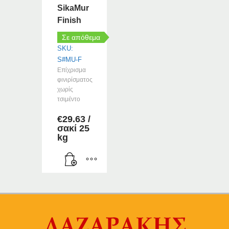
μπορούν
SikaMur
να
Finish
επιλεγούν
Σε απόθεμα
στη
SKU:
σελίδα
S#MU-F
του
Επίχρισμα
προϊόντος
φινιρίσματος
χωρίς
τσιμέντο
€
29.63
/
σακί 25
kg