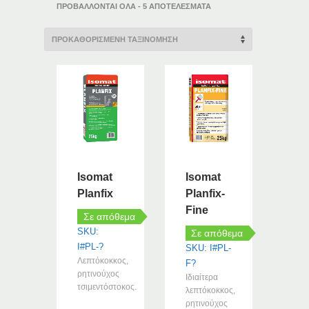
ΠΡΟΒΆΛΛΟΝΤΑΙ ΌΛΑ - 5 ΑΠΟΤΕΛΈΣΜΑΤΑ
Isomat
Isomat
Planfix
Planfix-
Fine
Σε απόθεμα
SKU:
Σε απόθεμα
I#PL-?
SKU: I#PL-
Λεπτόκοκκος,
F?
ρητινούχος
Ιδιαίτερα
τσιμεντόστοκος.
λεπτόκοκκος,
ρητινούχος