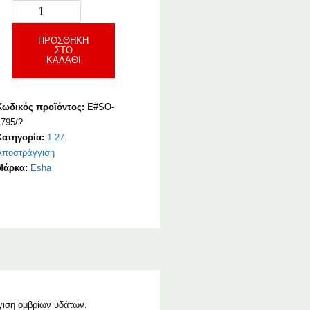
ΠΡΟΣΘΉΚΗ
ΣΤΟ
ΚΑΛΆΘΙ
Κωδικός προϊόντος:
E#SO-
1795/?
Κατηγορία:
1.27.
Αποστράγγιση
Μάρκα:
Esha
γιση ομβρίων υδάτων.