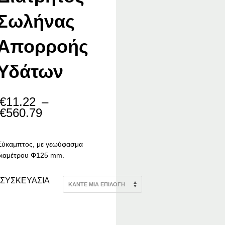
Σωλήνας
Απορροής
Υδάτων
€
11.22
–
Price
€
560.79
range:
€11.22
through
Εύκαμπτος, με γεωύφασμα
€560.79
διαμέτρου Φ125 mm.
ΣΥΣΚΕΥΑΣΙΑ