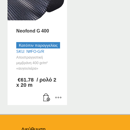
Neofond G 400
Κατόπιν παραγγελίας
SKU: N#FO-G/R
Αποστραγγιστική
μεμβράνη 400 gr/m²
«αυγουλιέρα»
€
61.78
/ ρολό 2
x 20 m
Διεύθυνση