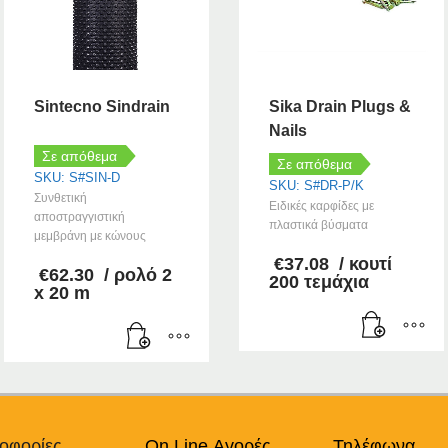
Sintecno Sindrain
Sika Drain Plugs &
Nails
Σε απόθεμα
Σε απόθεμα
SKU: S#SIN-D
SKU: S#DR-P/K
Συνθετική
Ειδικές καρφίδες με
αποστραγγιστική
πλαστικά βύσματα
μεμβράνη με κώνους
€
37.08
/ κουτί
€
62.30
/ ρολό 2
200 τεμάχια
x 20 m
οφορίες
On Line Αγορές
Τηλέφωνα