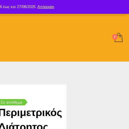
6 έως και 27/08/2026.
Απόρριψη
SIGN UP
LOGIN
Σε απόθεμα
Περιμετρικός
Διάτρητος