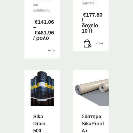
Sarnafil T
και
ολίσθησης
€
177.80
/
€
141.06
δοχείο
–
10 lt
€
481.96
Price
/ ρολό
range:
€141.06
through
€481.96
Αυτό
το
προϊόν
έχει
πολλαπλές
παραλλαγές.
Οι
επιλογές
μπορούν
Sika
Σύστημα
να
Drain-
SikaProof
επιλεγούν
500
A+