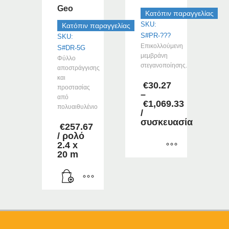
στη
Geo
σελίδα
Κατόπιν παραγγελίας
του
SKU:
Κατόπιν παραγγελίας
προϊόντος
S#PR-???
SKU:
Επικολλούμενη
S#DR-5G
μεμβράνη
Φύλλο
στεγανοποίησης.
αποστράγγισης
και
€
30.27
προστασίας
–
από
€
1,069.33
πολυαιθυλένιο
Price
/
range:
συσκευασία
€
257.67
€30.27
/ ρολό
through
2.4 x
€1,069.33
20 m
Αυτό
το
προϊόν
έχει
πολλαπλές
παραλλαγές.