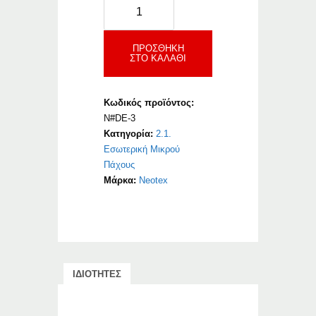
Neotex
Depron
3
mm
ΠΡΟΣΘΉΚΗ
ΣΤΟ ΚΑΛΆΘΙ
ποσότητα
Κωδικός προϊόντος:
N#DE-3
Κατηγορία:
2.1.
Εσωτερική Μικρού
Πάχους
Μάρκα:
Neotex
ΙΔΙΟΤΗΤΕΣ