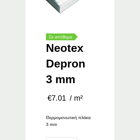
Σε απόθεμα
Neotex
Depron
3 mm
€
7.01
/ m²
Θερμομονωτική πλάκα
3 mm