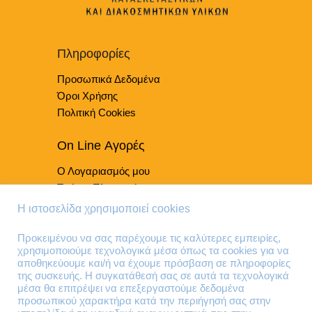
σελίδα
του
προϊόντος
Πληροφορίες
Προσωπικά Δεδομένα
Όροι Χρήσης
Πολιτική Cookies
On Line Αγορές
Ο Λογαριασμός μου
Τρόποι Πληρωμής
Τρόποι Παράδοσης
Η ιστοσελίδα χρησιμοποιεί cookies
Επιστροφές Προϊόντων
Προκειμένου να σας παρέχουμε τις καλύτερες εμπειρίες,
χρησιμοποιούμε τεχνολογικά μέσα όπως τα cookies για να
Τηλέφωνα Επικοινωνίας
αποθηκεύουμε και/ή να έχουμε πρόσβαση σε πληροφορίες
της συσκευής. Η συγκατάθεσή σας σε αυτά τα τεχνολογικά
210 41 13 636
μέσα θα επιτρέψει να επεξεργαστούμε δεδομένα
210 41 13 280
προσωπικού χαρακτήρα κατά την περιήγησή σας στην