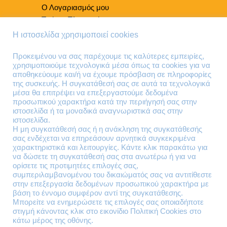
Ο Λογαριασμός μου
Τρόποι Πληρωμής
Τρόποι Παράδοσης
Η ιστοσελίδα χρησιμοποιεί cookies
Επιστροφές Προϊόντων
Προκειμένου να σας παρέχουμε τις καλύτερες εμπειρίες,
χρησιμοποιούμε τεχνολογικά μέσα όπως τα cookies για να
Τηλέφωνα Επικοινωνίας
αποθηκεύουμε και/ή να έχουμε πρόσβαση σε πληροφορίες
της συσκευής. Η συγκατάθεσή σας σε αυτά τα τεχνολογικά
210 41 13 636
μέσα θα επιτρέψει να επεξεργαστούμε δεδομένα
210 41 13 280
προσωπικού χαρακτήρα κατά την περιήγησή σας στην
ιστοσελίδα ή τα μοναδικά αναγνωριστικά σας στην
ιστοσελίδα.
Διεύθυνση
Η μη συγκατάθεσή σας ή η ανάκληση της συγκατάθεσής
σας ενδέχεται να επηρεάσουν αρνητικά συγκεκριμένα
Θηβών 220
χαρακτηριστικά και λειτουργίες. Κάντε κλικ παρακάτω για
Άγιος Ιωάννης
να δώσετε τη συγκατάθεσή σας στα ανωτέρω ή για να
Ρέντης
ορίσετε τις προτιμητέες επιλογές σας,
συμπεριλαμβανομένου του δικαιώματός σας να αντιτίθεστε
Τ.Κ. 182 33
στην επεξεργασία δεδομένων προσωπικού χαρακτήρα με
βάση το έννομο συμφέρον αντί της συγκατάθεσης.
Email
Μπορείτε να ενημερώσετε τις επιλογές σας οποιαδήποτε
στιγμή κάνοντας κλικ στο εικονίδιο Πολιτική Cookies στο
κάτω μέρος της οθόνης.
contact@lazarakis.gr