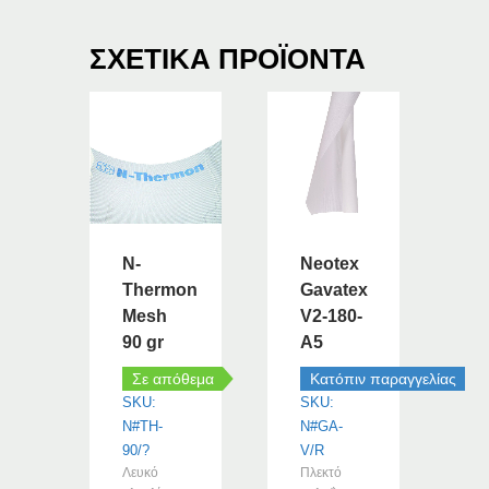
ΣΧΕΤΙΚΆ ΠΡΟΪΌΝΤΑ
N-
Neotex
Thermon
Gavatex
Mesh
V2-180-
90 gr
A5
Σε απόθεμα
Κατόπιν παραγγελίας
SKU:
SKU:
N#TH-
N#GA-
90/?
V/R
Λευκό
Πλεκτό