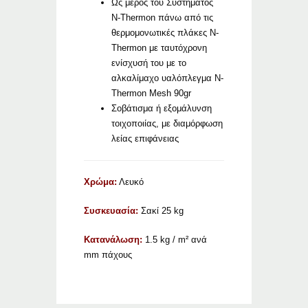
Ως μέρος του Συστήματος
N-Thermon πάνω από τις
θερμομονωτικές πλάκες N-
Thermon με ταυτόχρονη
ενίσχυσή του με το
αλκαλίμαχο υαλόπλεγμα N-
Thermon Mesh 90gr
Σοβάτισμα ή εξομάλυνση
τοιχοποιίας, με διαμόρφωση
λείας επιφάνειας
Χρώμα:
Λευκό
Συσκευασία:
Σακί 25 kg
Κατανάλωση:
1.5 kg / m² ανά
mm πάχους