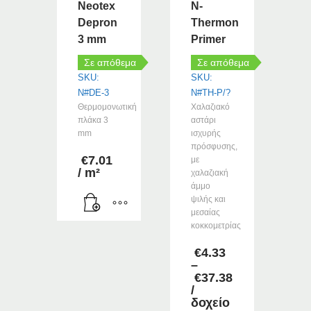
να
Neotex
N-
επιλεγούν
Depron
Thermon
στη
3 mm
Primer
σελίδα
Σε απόθεμα
Σε απόθεμα
του
SKU:
SKU:
προϊόντος
N#DE-3
N#TH-P/?
Θερμομονωτική
Χαλαζιακό
πλάκα 3
αστάρι
mm
ισχυρής
πρόσφυσης,
€
7.01
με
/ m²
χαλαζιακή
άμμο
ψιλής και
μεσαίας
κοκκομετρίας
€
4.33
–
€
37.38
Price
/
range:
δοχείο