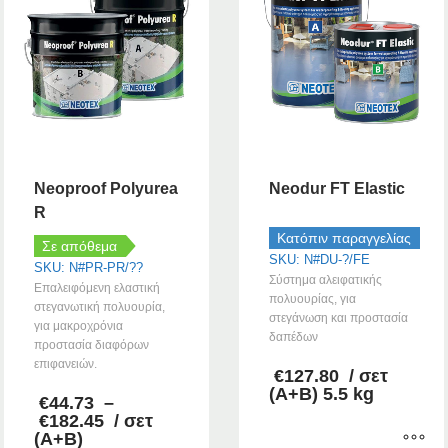
Neoproof Polyurea
Neodur FT Elastic
R
Κατόπιν παραγγελίας
Σε απόθεμα
SKU: N#DU-?/FE
SKU: N#PR-PR/??
Σύστημα αλειφατικής
Επαλειφόμενη ελαστική
πολυουρίας, για
στεγανωτική πολυουρία,
στεγάνωση και προστασία
για μακροχρόνια
δαπέδων
προστασία διαφόρων
επιφανειών.
€
127.80
/ σετ
(Α+Β) 5.5 kg
€
44.73
–
Price
€
182.45
/ σετ
range:
(Α+Β)