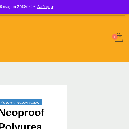
6 έως και 27/08/2026.
Απόρριψη
SIGN UP
LOGIN
Κατόπιν παραγγελίας
Neoproof
Polyurea