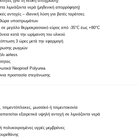
ιότητες (για τη λευκή απόχρωση)
στα λιμνάζοντα νερά (μηδενική απορρόφηση)
κές αντοχές – ιδανική λύση για βατές ταράτσες
ηθώρα υποστρωμάτων
τα σε μεγάλο θερμοκρασιακό εύρος από -35°C έως +80°C
νεια κατά την ωρίμανση του υλικού
χόπτωση 3 ώρες μετά την εφαρμογή
εφύρωσης ρωγμών
λι airless
ότητας
νωτικά Neoproof Polyurea
νια προστασία στεγάνωσης
 τσιμεντόπλακες, μωσαϊκό ή τσιμεντοκονία
απαιτείται εξαιρετικά υψηλή αντοχή σε λιμνάζοντα νερά
ή πολυκαιρισμένες υγρές μεμβράνες
ουρεθάνης