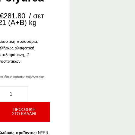
€
281.80
/ σετ
21 (Α+Β) kg
Ελαστική πολυουρία,
πλήρως αλειφατική
επαλειφόμενη, 2-
συστατικών.
ιαθέσιμο κατόπιν παραγγελίας
eoproof
olyurea
ποσότητα
ΠΡΟΣΘΉΚΗ
ΣΤΟ ΚΑΛΆΘΙ
Κωδικός προϊόντος:
N#PR-