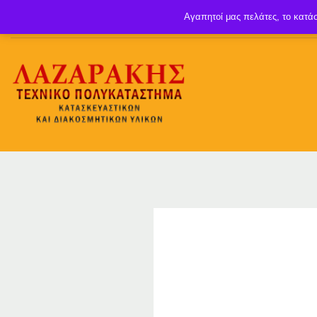
Αγαπητοί μας πελάτες, το κατάσ