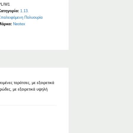
PL/W1
Κατηγορία:
1.13.
Επαλειφόμενη Πολυουρία
Μάρκα:
Neotex
ιμένες ταράτσες, με εξαιρετικά
ρώδες, με εξαιρετικά υψηλή