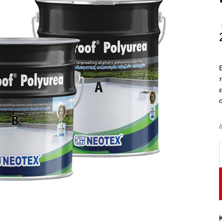
Δ
N
P