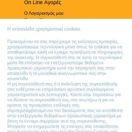
On Line Αγορές
Ο Λογαριασμός μου
Τρόποι Πληρωμής
Τρόποι Παράδοσης
Η ιστοσελίδα χρησιμοποιεί cookies
Επιστροφές Προϊόντων
Προκειμένου να σας παρέχουμε τις καλύτερες εμπειρίες,
χρησιμοποιούμε τεχνολογικά μέσα όπως τα cookies για να
Τηλέφωνα Επικοινωνίας
αποθηκεύουμε και/ή να έχουμε πρόσβαση σε πληροφορίες
της συσκευής. Η συγκατάθεσή σας σε αυτά τα τεχνολογικά
210 41 13 636
μέσα θα επιτρέψει να επεξεργαστούμε δεδομένα
210 41 13 280
προσωπικού χαρακτήρα κατά την περιήγησή σας στην
ιστοσελίδα ή τα μοναδικά αναγνωριστικά σας στην
ιστοσελίδα.
Διεύθυνση
Η μη συγκατάθεσή σας ή η ανάκληση της συγκατάθεσής
σας ενδέχεται να επηρεάσουν αρνητικά συγκεκριμένα
Θηβών 220
χαρακτηριστικά και λειτουργίες. Κάντε κλικ παρακάτω για
Άγιος Ιωάννης
να δώσετε τη συγκατάθεσή σας στα ανωτέρω ή για να
Ρέντης
ορίσετε τις προτιμητέες επιλογές σας,
συμπεριλαμβανομένου του δικαιώματός σας να αντιτίθεστε
Τ.Κ. 182 33
στην επεξεργασία δεδομένων προσωπικού χαρακτήρα με
βάση το έννομο συμφέρον αντί της συγκατάθεσης.
Email
Μπορείτε να ενημερώσετε τις επιλογές σας οποιαδήποτε
στιγμή κάνοντας κλικ στο εικονίδιο Πολιτική Cookies στο