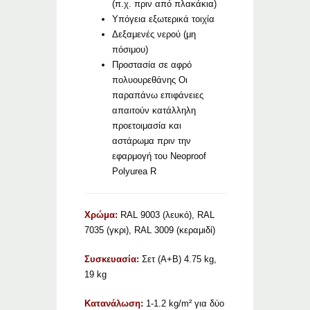
(π.χ. πριν από πλακάκια)
Υπόγεια εξωτερικά τοιχία
Δεξαμενές νερού (μη
πόσιμου)
Προστασία σε αφρό
πολυουρεθάνης Οι
παραπάνω επιφάνειες
απαιτούν κατάλληλη
προετοιμασία και
αστάρωμα πριν την
εφαρμογή του Neoproof
Polyurea R
Χρώμα:
RAL 9003 (λευκό), RAL
7035 (γκρι), RAL 3009 (κεραμιδί)
Συσκευασία:
Σετ (Α+Β) 4.75 kg,
19 kg
Κατανάλωση:
1-1.2 kg/m² για δύο