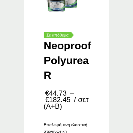
Σε απόθεμα
Neoproof
Polyurea
R
€
44.73
–
Price
€
182.45
/ σετ
range:
(Α+Β)
€44.73
through
€182.45
Επαλειφόμενη ελαστική
στεγανωτική