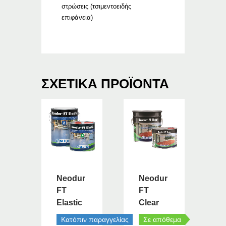
στρώσεις (τσιμεντοειδής
επιφάνεια)
ΣΧΕΤΙΚΆ ΠΡΟΪΌΝΤΑ
Neodur
Neodur
FT
FT
Elastic
Clear
Κατόπιν παραγγελίας
Σε απόθεμα