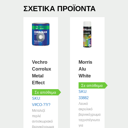
ΣΧΕΤΙΚΆ ΠΡΟΪΌΝΤΑ
Vechro
Morris
Corrolux
Alu
Metal
White
Effect
Σε απόθεμα
SKU:
Σε απόθεμα
33882
SKU:
Λευκό
V#CO-??/?
ακρυλικό
Μεταλιζέ
βερνικόχρωμα
περλέ
ταχυστέγνωτο
αντισκωριακό
για
βερνικόχρωμα