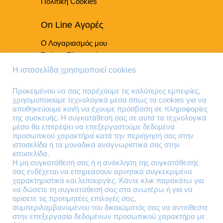
Πολιτική Cookies
On Line Αγορές
Ο Λογαριασμός μου
Τρόποι Πληρωμής
Τρόποι Παράδοσης
Η ιστοσελίδα χρησιμοποιεί cookies
Επιστροφές Προϊόντων
Προκειμένου να σας παρέχουμε τις καλύτερες εμπειρίες,
χρησιμοποιούμε τεχνολογικά μέσα όπως τα cookies για να
Τηλέφωνα Επικοινωνίας
αποθηκεύουμε και/ή να έχουμε πρόσβαση σε πληροφορίες
της συσκευής. Η συγκατάθεσή σας σε αυτά τα τεχνολογικά
210 41 13 636
μέσα θα επιτρέψει να επεξεργαστούμε δεδομένα
210 41 13 280
προσωπικού χαρακτήρα κατά την περιήγησή σας στην
ιστοσελίδα ή τα μοναδικά αναγνωριστικά σας στην
ιστοσελίδα.
Διεύθυνση
Η μη συγκατάθεσή σας ή η ανάκληση της συγκατάθεσής
σας ενδέχεται να επηρεάσουν αρνητικά συγκεκριμένα
Θηβών 220
χαρακτηριστικά και λειτουργίες. Κάντε κλικ παρακάτω για
Άγιος Ιωάννης
να δώσετε τη συγκατάθεσή σας στα ανωτέρω ή για να
Ρέντης
ορίσετε τις προτιμητέες επιλογές σας,
συμπεριλαμβανομένου του δικαιώματός σας να αντιτίθεστε
Τ.Κ. 182 33
στην επεξεργασία δεδομένων προσωπικού χαρακτήρα με