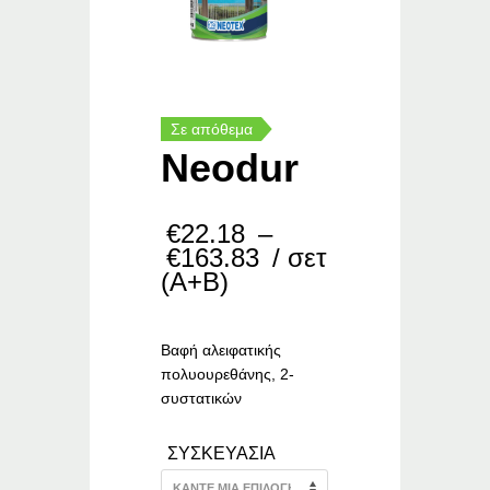
Σε απόθεμα
Neodur
€
22.18
–
Price
€
163.83
/ σετ
range:
(Α+Β)
€22.18
through
€163.83
Βαφή αλειφατικής
πολυουρεθάνης, 2-
συστατικών
ΣΥΣΚΕΥΑΣΙΑ