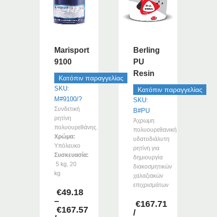
Marisport
Berling
9100
PU
Resin
Κατόπιν παραγγελίας
SKU:
Κατόπιν παραγγελίας
M#9100/?
SKU:
Συνδετική
B#PU
ρητίνη
Άχρωμη
πολυουρεθάνης.
πολυουρεθανική
Χρώμα:
υδατοδιάλυτη
Υπόλευκο
ρητίνη για
Συσκευασία:
δημιουργία
5 kg, 20
διακοσμητικών
kg
χαλαζιακών
επιχρισμάτων
€
49.18
–
€
167.71
€
167.57
/