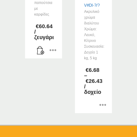
παπούτσια
V#DI-?/?
με
Ακρυλικό
καρφίδες
χρώμα
διαλύτου
€
60.64
Χρώμα:
/
Λευκό,
ζευγάρι
Κίτρινο
Συσκευασία:
Δοχείο 1
kg, 5 kg
€
6.68
–
€
26.43
Price
/
range:
δοχείο
€6.68
through
€26.43
Αυτό
το
προϊόν
έχει