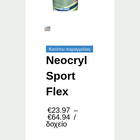
Κατόπιν παραγγελίας
Neocryl
Sport
Flex
€
23.97
–
Price
€
64.94
/
range:
δοχείο
€23.97
through